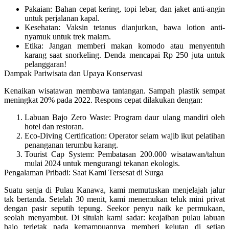
Pakaian
: Bahan cepat kering, topi lebar, dan jaket anti-angin
untuk perjalanan kapal.
Kesehatan
: Vaksin tetanus dianjurkan, bawa lotion anti-
nyamuk untuk trek malam.
Etika
: Jangan memberi makan komodo atau menyentuh
karang saat snorkeling. Denda mencapai Rp 250 juta untuk
pelanggaran!
Dampak Pariwisata dan Upaya Konservasi
Kenaikan wisatawan membawa tantangan. Sampah plastik sempat
meningkat
20%
pada 2022. Respons cepat dilakukan dengan:
Labuan Bajo Zero Waste
: Program daur ulang mandiri oleh
hotel dan restoran.
Eco-Diving Certification
: Operator selam wajib ikut pelatihan
penanganan terumbu karang.
Tourist Cap System
: Pembatasan 200.000 wisatawan/tahun
mulai 2024 untuk mengurangi tekanan ekologis.
Pengalaman Pribadi: Saat Kami Tersesat di Surga
Suatu senja di Pulau Kanawa, kami memutuskan menjelajah jalur
tak bertanda. Setelah 30 menit, kami menemukan teluk mini privat
dengan pasir seputih tepung. Seekor penyu naik ke permukaan,
seolah menyambut. Di situlah kami sadar:
keajaiban pulau labuan
bajo
terletak pada kemampuannya memberi kejutan di setiap