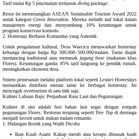
Tarif mulai Rp 5 juta/malam termasuk
diving package
.
Resor ini memenangkan ASEAN Sustainable Tourism Award 2022
untuk kategori
Green Innovation
. Mereka melatih staf lokal dalam
manajemen energi dan menyumbang 10% keuntungan untuk
program konservasi komodo.
2. Homestay Berbasis Komunitas yang Autentik
Untuk pengalaman kultural, Desa Waecicu menawarkan homestay
keluarga dengan harga Rp 300.000–500.000/malam. Tamu diajak
memancing tradisional atau memasak
jagung bose
(makanan khas
Flores).
Keuntungan ganda
: 85% tarif langsung ke pemilik rumah,
meningkatkan ekonomi desa.
Sistem pemesanan melalui platform lokal seperti
Lestari Homestays
memastikan distribusi merata tamu ke berbagai homestay. Ini
mencegah overtourism di satu titik saja.
Kuliner Labuan Bajo: Perpaduan Rasa Laut dan Pegunungan
Kuliner di sini adalah fusi bahan laut segar dengan rempah
pegunungan Flores. Restoran terapung seperti
Tree Top
di dermaga
menjadi favorit untuk makan malam romantis.
1. Hidangan Ikonik yang Wajib Dicoba
Ikan Kuah Asam
: Kakap merah atau kerapu dimasak kuah