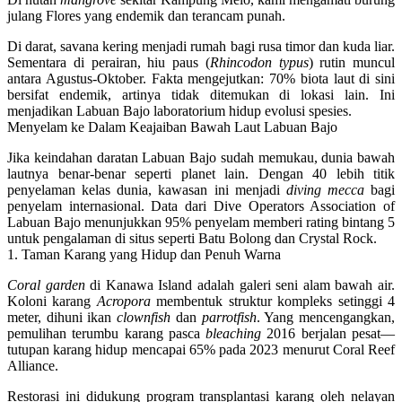
julang Flores yang endemik dan terancam punah.
Di darat, savana kering menjadi rumah bagi rusa timor dan kuda liar.
Sementara di perairan, hiu paus (
Rhincodon typus
) rutin muncul
antara Agustus-Oktober.
Fakta mengejutkan
: 70% biota laut di sini
bersifat endemik, artinya tidak ditemukan di lokasi lain. Ini
menjadikan Labuan Bajo laboratorium hidup evolusi spesies.
Menyelam ke Dalam Keajaiban Bawah Laut Labuan Bajo
Jika keindahan daratan Labuan Bajo sudah memukau, dunia bawah
lautnya benar-benar seperti planet lain. Dengan
40 lebih titik
penyelaman kelas dunia
, kawasan ini menjadi
diving mecca
bagi
penyelam internasional. Data dari Dive Operators Association of
Labuan Bajo menunjukkan
95% penyelam
memberi rating bintang 5
untuk pengalaman di situs seperti Batu Bolong dan Crystal Rock.
1. Taman Karang yang Hidup dan Penuh Warna
Coral garden
di Kanawa Island adalah galeri seni alam bawah air.
Koloni karang
Acropora
membentuk struktur kompleks setinggi 4
meter, dihuni ikan
clownfish
dan
parrotfish
. Yang mencengangkan,
pemulihan terumbu karang pasca
bleaching
2016 berjalan pesat—
tutupan karang hidup mencapai
65%
pada 2023 menurut Coral Reef
Alliance.
Restorasi ini didukung program transplantasi karang oleh nelayan