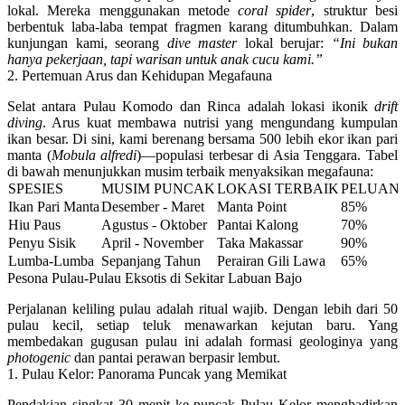
lokal. Mereka menggunakan metode
coral spider
, struktur besi
berbentuk laba-laba tempat fragmen karang ditumbuhkan. Dalam
kunjungan kami, seorang
dive master
lokal berujar:
“Ini bukan
hanya pekerjaan, tapi warisan untuk anak cucu kami.”
2. Pertemuan Arus dan Kehidupan Megafauna
Selat antara Pulau Komodo dan Rinca adalah lokasi ikonik
drift
diving
. Arus kuat membawa nutrisi yang mengundang kumpulan
ikan besar. Di sini, kami berenang bersama
500 lebih ekor ikan pari
manta
(
Mobula alfredi
)—populasi terbesar di Asia Tenggara. Tabel
di bawah menunjukkan musim terbaik menyaksikan megafauna:
SPESIES
MUSIM PUNCAK
LOKASI TERBAIK
PELUANG
Ikan Pari Manta
Desember - Maret
Manta Point
85%
Hiu Paus
Agustus - Oktober
Pantai Kalong
70%
Penyu Sisik
April - November
Taka Makassar
90%
Lumba-Lumba
Sepanjang Tahun
Perairan Gili Lawa
65%
Pesona Pulau-Pulau Eksotis di Sekitar Labuan Bajo
Perjalanan keliling pulau adalah ritual wajib. Dengan
lebih dari 50
pulau kecil
, setiap teluk menawarkan kejutan baru. Yang
membedakan gugusan pulau ini adalah formasi geologinya yang
photogenic
dan pantai perawan berpasir lembut.
1. Pulau Kelor: Panorama Puncak yang Memikat
Pendakian singkat 30 menit ke puncak Pulau Kelor menghadirkan