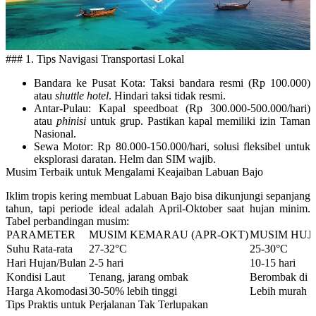
### 1. Tips Navigasi Transportasi Lokal
Bandara ke Pusat Kota
: Taksi bandara resmi (Rp 100.000)
atau
shuttle hotel
. Hindari taksi tidak resmi.
Antar-Pulau
: Kapal speedboat (Rp 300.000-500.000/hari)
atau
phinisi
untuk grup. Pastikan kapal memiliki izin Taman
Nasional.
Sewa Motor
: Rp 80.000-150.000/hari, solusi fleksibel untuk
eksplorasi daratan. Helm dan SIM wajib.
Musim Terbaik untuk Mengalami Keajaiban Labuan Bajo
Iklim tropis kering membuat Labuan Bajo bisa dikunjungi sepanjang
tahun, tapi periode ideal adalah
April-Oktober
saat hujan minim.
Tabel perbandingan musim:
PARAMETER
MUSIM KEMARAU (APR-OKT)
MUSIM HUJ
Suhu Rata-rata
27-32°C
25-30°C
Hari Hujan/Bulan
2-5 hari
10-15 hari
Kondisi Laut
Tenang, jarang ombak
Berombak di so
Harga Akomodasi
30-50% lebih tinggi
Lebih murah
Tips Praktis untuk Perjalanan Tak Terlupakan