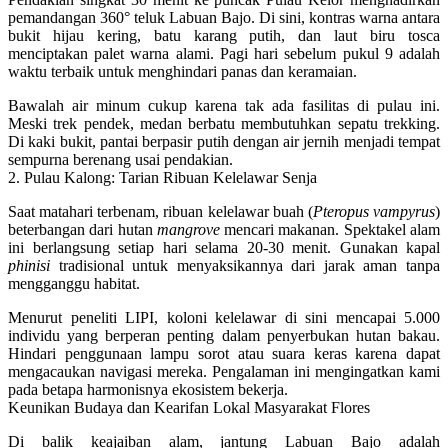
pemandangan 360° teluk Labuan Bajo. Di sini, kontras warna antara
bukit hijau kering, batu karang putih, dan laut biru tosca
menciptakan palet warna alami. Pagi hari sebelum pukul 9 adalah
waktu terbaik untuk menghindari panas dan keramaian.
Bawalah air minum cukup karena tak ada fasilitas di pulau ini.
Meski trek pendek, medan berbatu membutuhkan sepatu trekking.
Di kaki bukit, pantai berpasir putih dengan air jernih menjadi tempat
sempurna berenang usai pendakian.
2. Pulau Kalong: Tarian Ribuan Kelelawar Senja
Saat matahari terbenam, ribuan kelelawar buah (
Pteropus vampyrus
)
beterbangan dari hutan
mangrove
mencari makanan. Spektakel alam
ini berlangsung setiap hari selama 20-30 menit. Gunakan kapal
phinisi
tradisional untuk menyaksikannya dari jarak aman tanpa
mengganggu habitat.
Menurut peneliti LIPI, koloni kelelawar di sini mencapai
5.000
individu
yang berperan penting dalam penyerbukan hutan bakau.
Hindari penggunaan lampu sorot atau suara keras karena dapat
mengacaukan navigasi mereka. Pengalaman ini mengingatkan kami
pada betapa harmonisnya ekosistem bekerja.
Keunikan Budaya dan Kearifan Lokal Masyarakat Flores
Di balik keajaiban alam, jantung Labuan Bajo adalah