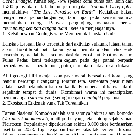
Coral Triangle
, rumah bagi
76% spesies koral dunia
dan lebih dari
1.400 jenis ikan
. Tak heran jika majalah
National Geographic
menjulukinya
“The Last Paradise on Earth”
. Keajaiban bukan
hanya pada pemandangannya, tapi juga pada kemampuannya
memulihkan energi. Banyak pengunjung mengaku merasa
“terhubung kembali dengan alam”
setelah menjelajahinya.
1. Keistimewaan Geologis yang Membentuk Lanskap Unik
Lanskap Labuan Bajo terbentuk dari aktivitas vulkanik jutaan tahun
silam. Bukit-bukit batu kapur yang menjulang dan teluk-teluk
tersembunyi adalah hasil sedimentasi dan erosi laut. Saat menyusuri
Pulau Padar, kami terkagum-kagum pada tiga pantai berpasir
berbeda warna—merah muda, putih, dan hitam—dalam satu lokasi.
Ahli geologi LIPI menjelaskan pasir merah berasal dari koral yang
hancur bercampur cangkang foraminifera, sementara pasir hitam
adalah hasil pelapukan batu vulkanik. Fenomena ini hanya ada di
segelintir tempat di dunia. Kombinasi warna ini menciptakan
pemandangan
surreal
yang sering menjadi
highlight
perjalanan.
2. Ekosistem Endemik yang Tak Tergantikan
Taman Nasional Komodo adalah satu-satunya habitat alami komodo
(
Varanus komodoensis
), reptil purba yang telah hidup sejak zaman
Pleistosen. Populasinya diperkirakan
sekitar 3.000 ekor
berdasarkan
riset tahun 2023. Tapi keajaiban biodiversitas tak berhenti di sana.
Di hutan
mangrove
sekitar Kampung Melo, kami mengamati burung