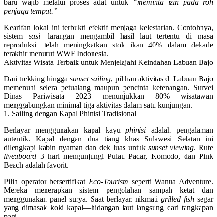
baru wajib melalui proses adat untuk
“meminta izin pada roh
penjaga tempat.”
Kearifan lokal ini terbukti efektif menjaga kelestarian. Contohnya,
sistem
sasi
—larangan mengambil hasil laut tertentu di masa
reproduksi—telah meningkatkan stok ikan
40%
dalam dekade
terakhir menurut WWF Indonesia.
Aktivitas Wisata Terbaik untuk Menjelajahi Keindahan Labuan Bajo
Dari trekking hingga
sunset sailing
, pilihan aktivitas di Labuan Bajo
memenuhi selera petualang maupun pencinta ketenangan. Survei
Dinas Pariwisata 2023 menunjukkan
80% wisatawan
menggabungkan minimal tiga aktivitas dalam satu kunjungan.
1. Sailing dengan Kapal Phinisi Tradisional
Berlayar menggunakan kapal kayu
phinisi
adalah pengalaman
autentik. Kapal dengan dua tiang khas Sulawesi Selatan ini
dilengkapi kabin nyaman dan dek luas untuk
sunset viewing
. Rute
liveaboard
3 hari mengunjungi Pulau Padar, Komodo, dan Pink
Beach adalah favorit.
Pilih operator bersertifikat
Eco-Tourism
seperti Wanua Adventure.
Mereka menerapkan sistem pengolahan sampah ketat dan
menggunakan panel surya. Saat berlayar, nikmati
grilled fish
segar
yang dimasak koki kapal—hidangan laut langsung dari tangkapan
pagi.