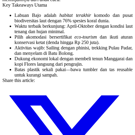
Key Takeaways Utama
Labuan Bajo adalah
habitat terakhir
komodo dan pusat
biodiversitas laut dengan
76% spesies koral dunia
.
Waktu terbaik berkunjung:
April-Oktober
dengan kondisi laut
tenang dan hujan minimal.
Pilih akomodasi bersertifikat
eco-tourism
dan ikuti
aturan
konservasi ketat
(denda hingga Rp 250 juta).
Aktivitas wajib:
Sailing dengan phinisi
, trekking Pulau Padar,
dan menyelam di Batu Bolong.
Dukung ekonomi lokal dengan membeli
tenun Manggarai
dan
kopi Flores
langsung dari pengrajin.
Batas plastik sekali pakai—bawa
tumbler dan tas reusable
untuk kurangi sampah.
Share this article: