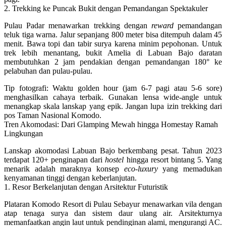
2. Trekking ke Puncak Bukit dengan Pemandangan Spektakuler
Pulau Padar menawarkan trekking dengan
reward
pemandangan
teluk tiga warna. Jalur sepanjang 800 meter bisa ditempuh dalam 45
menit. Bawa topi dan tabir surya karena minim pepohonan. Untuk
trek lebih menantang, bukit Amelia di Labuan Bajo daratan
membutuhkan 2 jam pendakian dengan pemandangan 180° ke
pelabuhan dan pulau-pulau.
Tip fotografi
: Waktu golden hour (jam 6-7 pagi atau 5-6 sore)
menghasilkan cahaya terbaik. Gunakan lensa wide-angle untuk
menangkap skala lanskap yang epik. Jangan lupa izin trekking dari
pos Taman Nasional Komodo.
Tren Akomodasi: Dari Glamping Mewah hingga Homestay Ramah
Lingkungan
Lanskap akomodasi Labuan Bajo berkembang pesat. Tahun 2023
terdapat
120+ penginapan
dari
hostel
hingga resort bintang 5. Yang
menarik adalah maraknya konsep
eco-luxury
yang memadukan
kenyamanan tinggi dengan keberlanjutan.
1. Resor Berkelanjutan dengan Arsitektur Futuristik
Plataran Komodo Resort di Pulau Sebayur menawarkan vila dengan
atap tenaga surya dan sistem daur ulang air. Arsitekturnya
memanfaatkan angin laut untuk pendinginan alami, mengurangi AC.