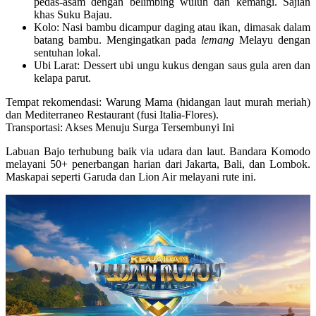
pedas-asam dengan belimbing wuluh dan kemangi. Sajian
khas Suku Bajau.
Kolo
: Nasi bambu dicampur daging atau ikan, dimasak dalam
batang bambu. Mengingatkan pada
lemang
Melayu dengan
sentuhan lokal.
Ubi Larat
: Dessert ubi ungu kukus dengan saus gula aren dan
kelapa parut.
Tempat rekomendasi
: Warung Mama (hidangan laut murah meriah)
dan Mediterraneo Restaurant (fusi Italia-Flores).
Transportasi: Akses Menuju Surga Tersembunyi Ini
Labuan Bajo terhubung baik via udara dan laut. Bandara Komodo
melayani
50+ penerbangan harian
dari Jakarta, Bali, dan Lombok.
Maskapai seperti Garuda dan Lion Air melayani rute ini.