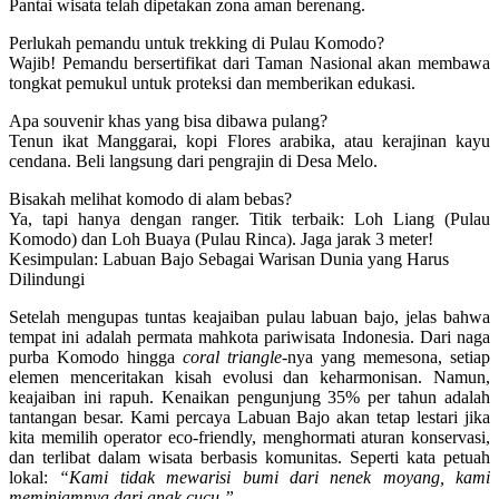
Pantai wisata telah dipetakan zona aman berenang.
Perlukah pemandu untuk trekking di Pulau Komodo?
Wajib! Pemandu bersertifikat dari Taman Nasional akan membawa
tongkat pemukul untuk proteksi dan memberikan edukasi.
Apa souvenir khas yang bisa dibawa pulang?
Tenun ikat Manggarai, kopi Flores arabika, atau kerajinan kayu
cendana. Beli langsung dari pengrajin di Desa Melo.
Bisakah melihat komodo di alam bebas?
Ya, tapi hanya dengan ranger. Titik terbaik: Loh Liang (Pulau
Komodo) dan Loh Buaya (Pulau Rinca). Jaga jarak 3 meter!
Kesimpulan: Labuan Bajo Sebagai Warisan Dunia yang Harus
Dilindungi
Setelah mengupas tuntas
keajaiban pulau labuan bajo
, jelas bahwa
tempat ini adalah permata mahkota pariwisata Indonesia. Dari naga
purba Komodo hingga
coral triangle
-nya yang memesona, setiap
elemen menceritakan kisah evolusi dan keharmonisan. Namun,
keajaiban ini rapuh. Kenaikan pengunjung 35% per tahun adalah
tantangan besar.
Kami percaya
Labuan Bajo akan tetap lestari jika
kita memilih operator eco-friendly, menghormati aturan konservasi,
dan terlibat dalam wisata berbasis komunitas. Seperti kata petuah
lokal:
“Kami tidak mewarisi bumi dari nenek moyang, kami
meminjamnya dari anak cucu.”