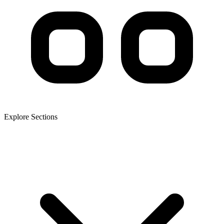
Explore Sections