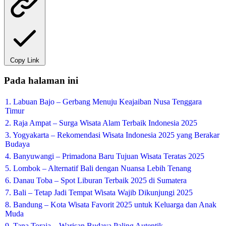
Copy Link
Pada halaman ini
1. Labuan Bajo – Gerbang Menuju Keajaiban Nusa Tenggara
Timur
2. Raja Ampat – Surga Wisata Alam Terbaik Indonesia 2025
3. Yogyakarta – Rekomendasi Wisata Indonesia 2025 yang Berakar
Budaya
4. Banyuwangi – Primadona Baru Tujuan Wisata Teratas 2025
5. Lombok – Alternatif Bali dengan Nuansa Lebih Tenang
6. Danau Toba – Spot Liburan Terbaik 2025 di Sumatera
7. Bali – Tetap Jadi Tempat Wisata Wajib Dikunjungi 2025
8. Bandung – Kota Wisata Favorit 2025 untuk Keluarga dan Anak
Muda
9. Tana Toraja – Warisan Budaya Paling Autentik