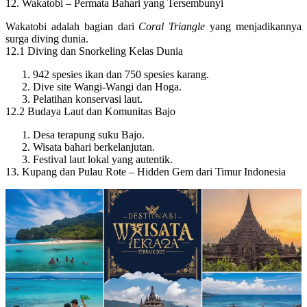
12. Wakatobi – Permata Bahari yang Tersembunyi
Wakatobi adalah bagian dari
Coral Triangle
yang menjadikannya
surga diving dunia.
12.1 Diving dan Snorkeling Kelas Dunia
942 spesies ikan dan 750 spesies karang.
Dive site Wangi-Wangi dan Hoga.
Pelatihan konservasi laut.
12.2 Budaya Laut dan Komunitas Bajo
Desa terapung suku Bajo.
Wisata bahari berkelanjutan.
Festival laut lokal yang autentik.
13. Kupang dan Pulau Rote – Hidden Gem dari Timur Indonesia