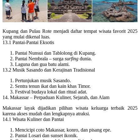
Kupang dan Pulau Rote menjadi daftar tempat wisata favorit 2025
yang mulai dikenal luas.
13.1 Pantai-Pantai Eksotis
Pantai Nunsui dan Tablolong di Kupang.
Pantai Nembrala – surga
surfing
dunia.
Laguna dan gua batu alami.
13.2 Musik Sasando dan Kerajinan Tradisional
Pertunjukan musik Sasando.
Sentra tenun ikat dan kain khas Timor.
Festival budaya lokal dan ritual adat.
14. Makassar – Perpaduan Kuliner, Sejarah, dan Alam
Makassar layak dijadikan pilihan wisata keluarga terbaik 2025
karena akses mudah dan lengkapnya atraksi.
14.1 Wisata Kuliner dan Pantai
Mencicipi coto Makassar, konro, dan pisang epe.
Pantai Losari dan sunset ikonik.