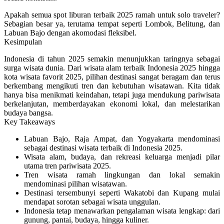
Apakah semua spot liburan terbaik 2025 ramah untuk solo traveler?
Sebagian besar ya, terutama tempat seperti Lombok, Belitung, dan
Labuan Bajo dengan akomodasi fleksibel.
Kesimpulan
Indonesia di tahun 2025 semakin menunjukkan taringnya sebagai
surga wisata dunia. Dari wisata alam terbaik Indonesia 2025 hingga
kota wisata favorit 2025, pilihan destinasi sangat beragam dan terus
berkembang mengikuti tren dan kebutuhan wisatawan. Kita tidak
hanya bisa menikmati keindahan, tetapi juga mendukung pariwisata
berkelanjutan, memberdayakan ekonomi lokal, dan melestarikan
budaya bangsa.
Key Takeaways
Labuan Bajo, Raja Ampat, dan Yogyakarta mendominasi
sebagai destinasi wisata terbaik di Indonesia 2025.
Wisata alam, budaya, dan rekreasi keluarga menjadi pilar
utama tren pariwisata 2025.
Tren wisata ramah lingkungan dan lokal semakin
mendominasi pilihan wisatawan.
Destinasi tersembunyi seperti Wakatobi dan Kupang mulai
mendapat sorotan sebagai wisata unggulan.
Indonesia tetap menawarkan pengalaman wisata lengkap: dari
gunung, pantai, budaya, hingga kuliner.