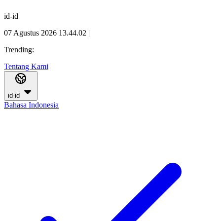
id-id
07 Agustus 2026 13.44.03
|
Trending:
Tentang Kami
id-id
Bahasa Indonesia