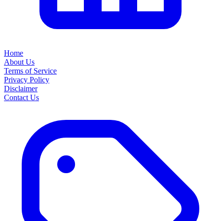
Home
About Us
Terms of Service
Privacy Policy
Disclaimer
Contact Us