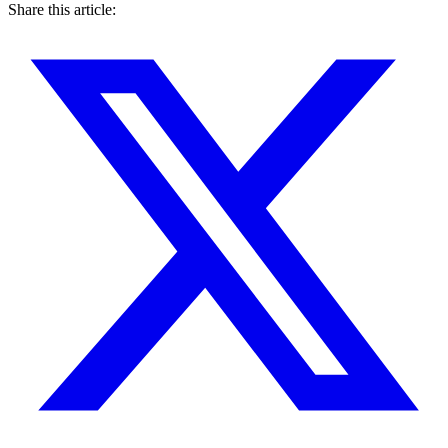
Share this article: