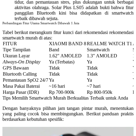
tidur, dan pemantauan stres, plus dukungan untuk berbagai
aktivitas olahraga.
Solar Plus LS05 adalah bukti bahwa fitur
panggilan Bluetooth kini bisa didapatkan di smartwatch
terbaik dibawah sejuta.
Perbandingan Fitur Utama Smartwatch Dibawah 1 Juta
Tabel berikut merangkum fitur kunci dari rekomendasi
rekomendasi
smartwatch murah
di atas:
FITUR
XIAOMI BAND 8
REALME WATCH T1
A
Tipe Tampilan
Band
Smartwatch
S
Ukuran Layar
1.62" AMOLED
1.3" AMOLED
1
Always-On Display
Ya (Terbatas)
Ya
Y
GPS Bawaan
Tidak
Tidak
Y
Bluetooth Calling
Tidak
Tidak
T
Pemantauan SpO2 24/7
Ya
Ya
Y
Masa Pakai Baterai
~16 hari
~7 hari
~
Harga Pasar (IDR)
Rp 700-900k
Rp 800-950k
R
Tips Memilih Smartwatch Murah Berkualitas Terbaik untuk Anda
Dengan banyaknya pilihan
jam tangan pintar murah
, menentukan
yang paling cocok bisa membingungkan. Berikut panduan praktis
berdasarkan kebutuhan spesifik: