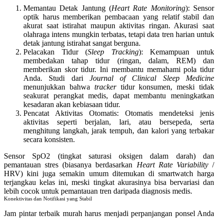
Memantau Detak Jantung (
Heart Rate Monitoring
)
: Sensor
optik harus memberikan pembacaan yang relatif stabil dan
akurat saat istirahat maupun aktivitas ringan. Akurasi saat
olahraga intens mungkin terbatas, tetapi data tren harian untuk
detak jantung istirahat sangat berguna.
Pelacakan Tidur (
Sleep Tracking
)
: Kemampuan untuk
membedakan tahap tidur (ringan, dalam, REM) dan
memberikan skor tidur. Ini membantu memahami pola tidur
Anda. Studi dari
Journal of Clinical Sleep Medicine
menunjukkan bahwa
tracker
tidur konsumen, meski tidak
seakurat perangkat medis, dapat membantu meningkatkan
kesadaran akan kebiasaan tidur.
Pencatat Aktivitas Otomatis
: Otomatis mendeteksi jenis
aktivitas seperti berjalan, lari, atau bersepeda, serta
menghitung langkah, jarak tempuh, dan kalori yang terbakar
secara konsisten.
Sensor SpO2 (tingkat saturasi oksigen dalam darah) dan
pemantauan stres (biasanya berdasarkan
Heart Rate Variability
/
HRV) kini juga semakin umum ditemukan di
smartwatch harga
terjangkau
kelas ini, meski tingkat akurasinya bisa bervariasi dan
lebih cocok untuk pemantauan tren daripada diagnosis medis.
Konektivitas dan Notifikasi yang Stabil
Jam pintar terbaik murah
harus menjadi perpanjangan ponsel Anda