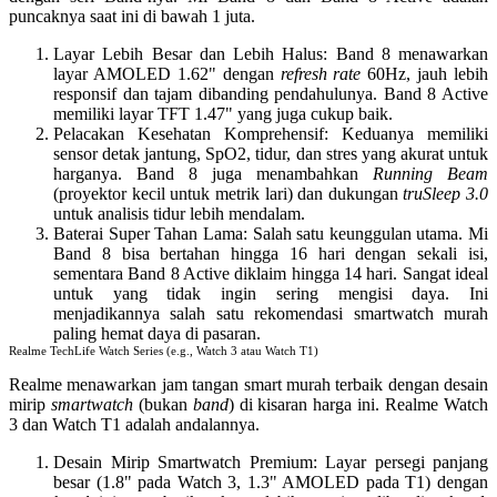
puncaknya saat ini di bawah 1 juta.
Layar Lebih Besar dan Lebih Halus
: Band 8 menawarkan
layar AMOLED 1.62" dengan
refresh rate
60Hz, jauh lebih
responsif dan tajam dibanding pendahulunya. Band 8 Active
memiliki layar TFT 1.47" yang juga cukup baik.
Pelacakan Kesehatan Komprehensif
: Keduanya memiliki
sensor detak jantung, SpO2, tidur, dan stres yang akurat untuk
harganya. Band 8 juga menambahkan
Running Beam
(proyektor kecil untuk metrik lari) dan dukungan
truSleep 3.0
untuk analisis tidur lebih mendalam.
Baterai Super Tahan Lama
: Salah satu keunggulan utama. Mi
Band 8 bisa bertahan hingga 16 hari dengan sekali isi,
sementara Band 8 Active diklaim hingga 14 hari. Sangat ideal
untuk yang tidak ingin sering mengisi daya.
Ini
menjadikannya salah satu rekomendasi smartwatch murah
paling hemat daya di pasaran.
Realme TechLife Watch Series (e.g., Watch 3 atau Watch T1)
Realme menawarkan
jam tangan smart murah terbaik
dengan desain
mirip
smartwatch
(bukan
band
) di kisaran harga ini.
Realme Watch
3
dan
Watch T1
adalah andalannya.
Desain Mirip Smartwatch Premium
: Layar persegi panjang
besar (1.8" pada Watch 3, 1.3" AMOLED pada T1) dengan