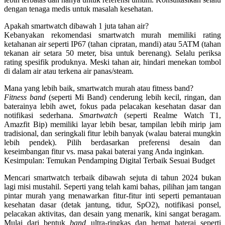
dengan tenaga medis untuk masalah kesehatan.
Apakah smartwatch dibawah 1 juta tahan air?
Kebanyakan
rekomendasi smartwatch murah
memiliki rating
ketahanan air seperti IP67 (tahan cipratan, mandi) atau 5ATM (tahan
tekanan air setara 50 meter, bisa untuk berenang). Selalu periksa
rating spesifik produknya. Meski tahan air, hindari menekan tombol
di dalam air atau terkena air panas/steam.
Mana yang lebih baik, smartwatch murah atau fitness band?
Fitness band
(seperti Mi Band) cenderung lebih kecil, ringan, dan
baterainya lebih awet, fokus pada pelacakan kesehatan dasar dan
notifikasi sederhana.
Smartwatch
(seperti Realme Watch T1,
Amazfit Bip) memiliki layar lebih besar, tampilan lebih mirip jam
tradisional, dan seringkali fitur lebih banyak (walau baterai mungkin
lebih pendek). Pilih berdasarkan preferensi desain dan
keseimbangan fitur vs. masa pakai baterai yang Anda inginkan.
Kesimpulan: Temukan Pendamping Digital Terbaik Sesuai Budget
Mencari
smartwatch terbaik dibawah sejuta
di tahun 2024 bukan
lagi misi mustahil. Seperti yang telah kami bahas, pilihan
jam tangan
pintar murah
yang menawarkan fitur-fitur inti seperti pemantauan
kesehatan dasar (detak jantung, tidur, SpO2), notifikasi ponsel,
pelacakan aktivitas, dan desain yang menarik, kini sangat beragam.
Mulai dari bentuk
band
ultra-ringkas dan hemat baterai seperti