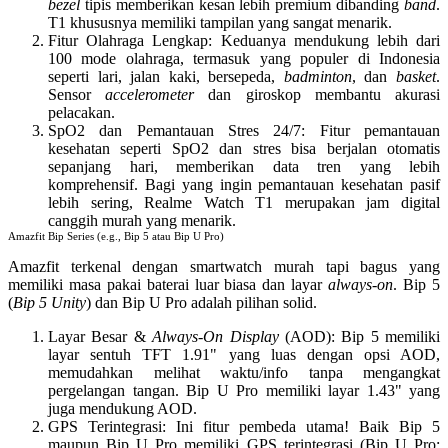
bezel
tipis memberikan kesan lebih premium dibanding
band
.
T1 khususnya memiliki tampilan yang sangat menarik.
Fitur Olahraga Lengkap
: Keduanya mendukung lebih dari
100 mode olahraga, termasuk yang populer di Indonesia
seperti lari, jalan kaki, bersepeda,
badminton
, dan
basket
.
Sensor
accelerometer
dan giroskop membantu akurasi
pelacakan.
SpO2 dan Pemantauan Stres 24/7
: Fitur pemantauan
kesehatan seperti SpO2 dan stres bisa berjalan otomatis
sepanjang hari, memberikan data tren yang lebih
komprehensif.
Bagi yang ingin pemantauan kesehatan pasif
lebih sering, Realme Watch T1 merupakan jam digital
canggih murah yang menarik.
Amazfit Bip Series (e.g., Bip 5 atau Bip U Pro)
Amazfit terkenal dengan
smartwatch murah tapi bagus
yang
memiliki masa pakai baterai luar biasa dan layar
always-on
.
Bip 5
(
Bip 5 Unity
) dan
Bip U Pro
adalah pilihan solid.
Layar Besar &
Always-On Display
(AOD)
: Bip 5 memiliki
layar sentuh TFT 1.91" yang luas dengan opsi AOD,
memudahkan melihat waktu/info tanpa mengangkat
pergelangan tangan. Bip U Pro memiliki layar 1.43" yang
juga mendukung AOD.
GPS Terintegrasi
: Ini fitur pembeda utama! Baik Bip 5
maupun Bip U Pro memiliki GPS terintegrasi (Bip U Pro: