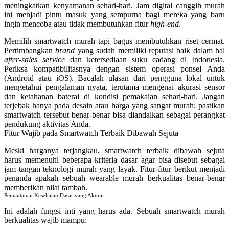
meningkatkan kenyamanan sehari-hari.
Jam digital canggih murah
ini menjadi pintu masuk yang sempurna bagi mereka yang baru
ingin mencoba atau tidak membutuhkan fitur
high-end
.
Memilih
smartwatch murah tapi bagus
membutuhkan riset cermat.
Pertimbangkan
brand
yang sudah memiliki reputasi baik dalam hal
after-sales service
dan ketersediaan suku cadang di Indonesia.
Periksa kompatibilitasnya dengan sistem operasi ponsel Anda
(Android atau iOS). Bacalah ulasan dari pengguna lokal untuk
mengetahui pengalaman nyata, terutama mengenai akurasi sensor
dan ketahanan baterai di kondisi pemakaian sehari-hari.
Jangan
terjebak hanya pada desain atau harga yang sangat murah; pastikan
smartwatch tersebut benar-benar bisa diandalkan sebagai perangkat
pendukung aktivitas Anda.
Fitur Wajib pada Smartwatch Terbaik Dibawah Sejuta
Meski harganya terjangkau,
smartwatch terbaik dibawah sejuta
harus memenuhi beberapa kriteria dasar agar bisa disebut sebagai
jam tangan teknologi murah
yang layak. Fitur-fitur berikut menjadi
penanda apakah sebuah
wearable murah berkualitas
benar-benar
memberikan nilai tambah.
Pemantauan Kesehatan Dasar yang Akurat
Ini adalah fungsi inti yang harus ada. Sebuah
smartwatch murah
berkualitas
wajib mampu: