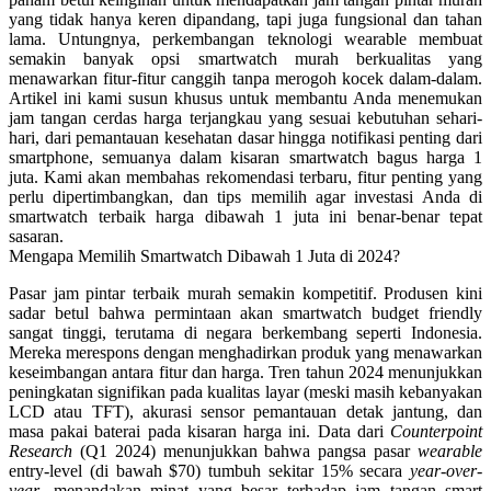
yang tidak hanya keren dipandang, tapi juga fungsional dan tahan
lama. Untungnya, perkembangan teknologi wearable membuat
semakin banyak opsi
smartwatch murah berkualitas
yang
menawarkan fitur-fitur canggih tanpa merogoh kocek dalam-dalam.
Artikel ini kami susun khusus untuk membantu Anda menemukan
jam tangan cerdas harga terjangkau
yang sesuai kebutuhan sehari-
hari, dari pemantauan kesehatan dasar hingga notifikasi penting dari
smartphone, semuanya dalam kisaran
smartwatch bagus harga 1
juta
. Kami akan membahas rekomendasi terbaru, fitur penting yang
perlu dipertimbangkan, dan tips memilih agar investasi Anda di
smartwatch terbaik harga dibawah 1 juta
ini benar-benar tepat
sasaran.
Mengapa Memilih Smartwatch Dibawah 1 Juta di 2024?
Pasar
jam pintar terbaik murah
semakin kompetitif. Produsen kini
sadar betul bahwa permintaan akan
smartwatch budget friendly
sangat tinggi, terutama di negara berkembang seperti Indonesia.
Mereka merespons dengan menghadirkan produk yang menawarkan
keseimbangan antara fitur dan harga. Tren tahun 2024 menunjukkan
peningkatan signifikan pada kualitas layar (meski masih kebanyakan
LCD atau TFT), akurasi sensor pemantauan detak jantung, dan
masa pakai baterai pada kisaran harga ini. Data dari
Counterpoint
Research
(Q1 2024) menunjukkan bahwa pangsa pasar
wearable
entry-level (di bawah $70) tumbuh sekitar 15% secara
year-over-
year
, menandakan minat yang besar terhadap
jam tangan smart