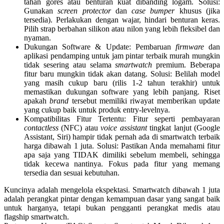
tahan gores atau benturan kuat dibanding logam.
Solusi
:
Gunakan
screen protector
dan
case bumper
khusus (jika
tersedia). Perlakukan dengan wajar, hindari benturan keras.
Pilih strap berbahan silikon atau nilon yang lebih fleksibel dan
nyaman.
Dukungan Software & Update
: Pembaruan
firmware
dan
aplikasi pendamping untuk
jam pintar terbaik murah
mungkin
tidak sesering atau selama
smartwatch
premium. Beberapa
fitur baru mungkin tidak akan datang.
Solusi
: Belilah model
yang masih cukup baru (rilis 1-2 tahun terakhir) untuk
memastikan dukungan software yang lebih panjang. Riset
apakah
brand
tersebut memiliki riwayat memberikan update
yang cukup baik untuk produk entry-levelnya.
Kompatibilitas Fitur Tertentu
: Fitur seperti pembayaran
contactless
(NFC) atau
voice assistant
tingkat lanjut (Google
Assistant, Siri) hampir tidak pernah ada di
smartwatch terbaik
harga dibawah 1 juta
.
Solusi
: Pastikan Anda memahami fitur
apa saja yang TIDAK dimiliki sebelum membeli, sehingga
tidak kecewa nantinya. Fokus pada fitur yang memang
tersedia dan sesuai kebutuhan.
Kuncinya adalah mengelola ekspektasi. Smartwatch dibawah 1 juta
adalah perangkat pintar dengan kemampuan dasar yang sangat baik
untuk harganya, tetapi bukan pengganti perangkat medis atau
flagship smartwatch.