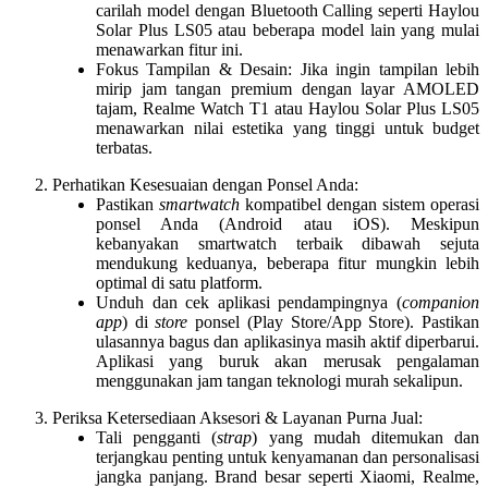
carilah model dengan
Bluetooth Calling
seperti
Haylou
Solar Plus LS05
atau beberapa model lain yang mulai
menawarkan fitur ini.
Fokus Tampilan & Desain
: Jika ingin tampilan lebih
mirip jam tangan premium dengan layar AMOLED
tajam,
Realme Watch T1
atau
Haylou Solar Plus LS05
menawarkan nilai estetika yang tinggi untuk budget
terbatas.
Perhatikan Kesesuaian dengan Ponsel Anda
:
Pastikan
smartwatch
kompatibel dengan sistem operasi
ponsel Anda (Android atau iOS). Meskipun
kebanyakan
smartwatch terbaik dibawah sejuta
mendukung keduanya, beberapa fitur mungkin lebih
optimal di satu platform.
Unduh dan cek aplikasi pendampingnya (
companion
app
) di
store
ponsel (Play Store/App Store). Pastikan
ulasannya bagus dan aplikasinya masih aktif diperbarui.
Aplikasi yang buruk akan merusak pengalaman
menggunakan
jam tangan teknologi murah
sekalipun.
Periksa Ketersediaan Aksesori & Layanan Purna Jual
:
Tali pengganti (
strap
) yang mudah ditemukan dan
terjangkau penting untuk kenyamanan dan personalisasi
jangka panjang. Brand besar seperti Xiaomi, Realme,