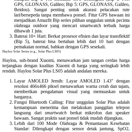
GPS, GLONASS, Galileo; Bip 5: GPS, GLONASS, Galileo,
Beidou). Sangat penting untuk akurasi pelacakan rute
lari/bersepeda tanpa membawa ponsel.
Fitur GPS bawaan ini
menjadikan Amazfit Bip series pilihan unggulan untuk pecinta
olahraga outdoor yang mencari smartwatch terbaik harga
dibawah 1 juta.
Baterai 10+ Hari
: Berkat prosesor efisien dan layar transflektif
(Bip 5), baterai bisa bertahan lebih dari 10 hari dengan
pemakaian normal, bahkan dengan GPS sesekali.
Haylou Solar Series (e.g., Solar Plus LS05)
Haylou, sub-brand Xiaomi, menawarkan
jam tangan cerdas harga
terjangkau
dengan kualitas Xiaomi di harga yang seringkali lebih
rendah.
Haylou Solar Plus LS05
adalah andalan mereka.
Layar AMOLED Jernih
: Layar AMOLED 1.43" dengan
resolusi 466x466 piksel menawarkan warna cerah dan tajam,
memberikan pengalaman visual yang memuaskan untuk
harganya.
Fungsi Bluetooth Calling
: Fitur unggulan Solar Plus adalah
kemampuan menerima dan melakukan panggilan telepon
langsung dari
smartwatch
berkat mikrofon dan speaker
bawaan. Sangat praktis saat ponsel tidak mudah dijangkau.
Lebih dari 100 Mode Olahraga & Pemantauan Kesehatan
Standar
: Dilengkapi dengan sensor detak jantung, SpO2,