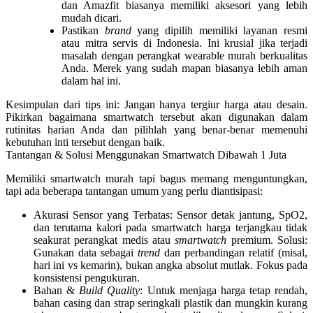
dan Amazfit biasanya memiliki aksesori yang lebih
mudah dicari.
Pastikan
brand
yang dipilih memiliki layanan resmi
atau mitra servis di Indonesia. Ini krusial jika terjadi
masalah dengan perangkat
wearable murah berkualitas
Anda. Merek yang sudah mapan biasanya lebih aman
dalam hal ini.
Kesimpulan dari tips ini: Jangan hanya tergiur harga atau desain.
Pikirkan bagaimana smartwatch tersebut akan digunakan dalam
rutinitas harian Anda dan pilihlah yang benar-benar memenuhi
kebutuhan inti tersebut dengan baik.
Tantangan & Solusi Menggunakan Smartwatch Dibawah 1 Juta
Memiliki
smartwatch murah tapi bagus
memang menguntungkan,
tapi ada beberapa tantangan umum yang perlu diantisipasi:
Akurasi Sensor yang Terbatas
: Sensor detak jantung, SpO2,
dan terutama kalori pada
smartwatch harga terjangkau
tidak
seakurat perangkat medis atau
smartwatch
premium.
Solusi
:
Gunakan data sebagai
trend
dan perbandingan relatif (misal,
hari ini vs kemarin), bukan angka absolut mutlak. Fokus pada
konsistensi pengukuran.
Bahan &
Build Quality
: Untuk menjaga harga tetap rendah,
bahan casing dan strap seringkali plastik dan mungkin kurang