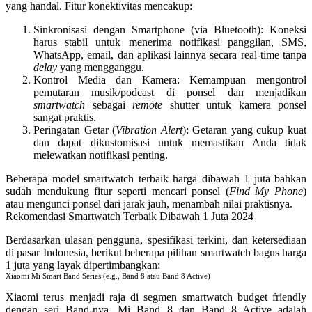
yang handal. Fitur konektivitas mencakup:
Sinkronisasi dengan Smartphone (via Bluetooth)
: Koneksi
harus stabil untuk menerima notifikasi panggilan, SMS,
WhatsApp, email, dan aplikasi lainnya secara real-time tanpa
delay
yang mengganggu.
Kontrol Media dan Kamera
: Kemampuan mengontrol
pemutaran musik/podcast di ponsel dan menjadikan
smartwatch
sebagai
remote
shutter untuk kamera ponsel
sangat praktis.
Peringatan Getar (
Vibration Alert
)
: Getaran yang cukup kuat
dan dapat dikustomisasi untuk memastikan Anda tidak
melewatkan notifikasi penting.
Beberapa model
smartwatch terbaik harga dibawah 1 juta
bahkan
sudah mendukung fitur seperti mencari ponsel (
Find My Phone
)
atau mengunci ponsel dari jarak jauh, menambah nilai praktisnya.
Rekomendasi Smartwatch Terbaik Dibawah 1 Juta 2024
Berdasarkan ulasan pengguna, spesifikasi terkini, dan ketersediaan
di pasar Indonesia, berikut beberapa pilihan
smartwatch bagus harga
1 juta
yang layak dipertimbangkan:
Xiaomi Mi Smart Band Series (e.g., Band 8 atau Band 8 Active)
Xiaomi terus menjadi raja di segmen
smartwatch budget friendly
dengan seri Band-nya.
Mi Band 8
dan
Band 8 Active
adalah