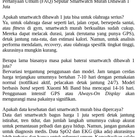
Pertanyaan Umum (FAQ) Seputar Smartwatch Murah Dibawah 1
Juta
Apakah smartwatch dibawah 1 juta bisa untuk olahraga serius?
Ya, untuk olahraga dasar seperti lari, jalan cepat, bersepeda santai,
atau
fitness
di gym,
smartwatch murah berkualitas
sudah cukup.
Mereka dapat melacak durasi, jarak (terutama yang punya GPS),
detak jantung rata-rata, dan estimasi kalori. Namun, untuk analisis
performa mendalam,
recovery
, atau olahraga spesifik tingkat tinggi,
akurasinya mungkin kurang.
Berapa lama biasanya masa pakai baterai smartwatch dibawah 1
juta?
Bervariasi tergantung penggunaan dan model.
Jam tangan cerdas
harga terjangkau
umumnya bertahan 7-10 hari dengan pemakaian
normal (notifikasi aktif, pelacakan detak jantung 24/7). Model
berbasis
band
seperti Xiaomi Mi Band bisa mencapai 14-16 hari.
Penggunaan intensif GPS atau
Always-On Display
akan
mengurangi masa pakainya signifikan.
Apakah data kesehatan dari smartwatch murah bisa dipercaya?
Data dari
smartwatch bagus harga 1 juta
seperti detak jantung
istirahat, tren tidur, dan jumlah langkah umumnya cukup akurat
untuk pemantauan pribadi dan gaya hidup.
Namun, jangan gunakan
untuk diagnosis medis.
Data SpO2 dan EKG (jika ada) akurasinya
lebih terbatas dan hanya untuk referensi umum. Konsultasikan selalu