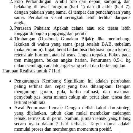
Foto Perbandingan:
Ambil foto dari depan, samping, dan
belakang di awal program (hari 1) dan di akhir (hari 7),
dengan pakaian yang sama, di tempat dan pencahayaan yang
sama. Perubahan visual seringkali lebih terlihat daripada
angka.
Perasaan Pakaian:
Apakah celana atau rok terasa lebih
longgar di bagian pinggang dan perut?
Timbangan (Opsional, Gunakan Bijak):
Jika menimbang,
lakukan di waktu yang sama (pagi setelah BAB, sebelum
makan/minum). Ingat, berat badan bisa fluktuasi harian karena
retensi air, hormon, atau isi usus. Jangan terpaku. Fokus pada
tren mingguan, bukan angka harian. Penurunan 0.5-1 kg
dalam seminggu adalah target yang sehat dan berkelanjutan.
Harapan Realistis untuk 7 Hari
Pengurangan Kembung Signifikan:
Ini adalah perubahan
paling terlihat dan cepat yang bisa diharapkan. Dengan
mengurangi garam, gula, karbo rafinasi, dan makanan
penyebab gas, serta minum cukup air, perut akan terasa dan
terlihat lebih rata.
Awal Penurunan Lemak:
Dengan defisit kalori dan strategi
yang dijalankan, tubuh akan mulai membakar cadangan
lemak, termasuk di perut. Namun, jumlah lemak yang hilang
secara nyata dalam 7 hari terbatas.
Target utama adalah
memulai proses dan membangun momentum positif.