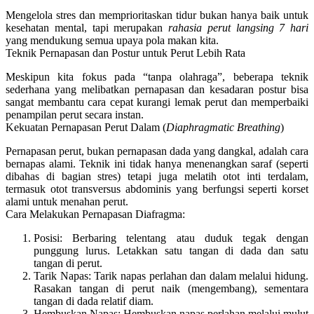
Mengelola stres dan memprioritaskan tidur bukan hanya baik untuk
kesehatan mental, tapi merupakan
rahasia perut langsing 7 hari
yang mendukung semua upaya pola makan kita.
Teknik Pernapasan dan Postur untuk Perut Lebih Rata
Meskipun kita fokus pada “tanpa olahraga”, beberapa teknik
sederhana yang melibatkan pernapasan dan kesadaran postur bisa
sangat membantu
cara cepat kurangi lemak perut
dan memperbaiki
penampilan perut secara instan.
Kekuatan Pernapasan Perut Dalam (
Diaphragmatic Breathing
)
Pernapasan perut, bukan pernapasan dada yang dangkal, adalah cara
bernapas alami. Teknik ini tidak hanya menenangkan saraf (seperti
dibahas di bagian stres) tetapi juga melatih otot inti terdalam,
termasuk otot transversus abdominis yang berfungsi seperti korset
alami untuk menahan perut.
Cara Melakukan Pernapasan Diafragma:
Posisi:
Berbaring telentang atau duduk tegak dengan
punggung lurus. Letakkan satu tangan di dada dan satu
tangan di perut.
Tarik Napas:
Tarik napas perlahan dan dalam melalui hidung.
Rasakan tangan di perut naik (mengembang), sementara
tangan di dada relatif diam.
Hembuskan Napas:
Hembuskan napas perlahan melalui mulut