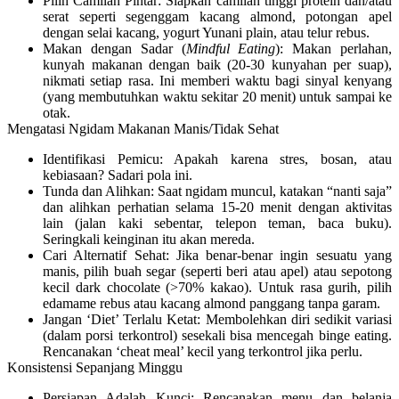
Pilih Camilan Pintar:
Siapkan camilan tinggi protein dan/atau
serat seperti segenggam kacang almond, potongan apel
dengan selai kacang, yogurt Yunani plain, atau telur rebus.
Makan dengan Sadar (
Mindful Eating
):
Makan perlahan,
kunyah makanan dengan baik (20-30 kunyahan per suap),
nikmati setiap rasa. Ini memberi waktu bagi sinyal kenyang
(yang membutuhkan waktu sekitar 20 menit) untuk sampai ke
otak.
Mengatasi Ngidam Makanan Manis/Tidak Sehat
Identifikasi Pemicu:
Apakah karena stres, bosan, atau
kebiasaan? Sadari pola ini.
Tunda dan Alihkan:
Saat ngidam muncul, katakan “nanti saja”
dan alihkan perhatian selama 15-20 menit dengan aktivitas
lain (jalan kaki sebentar, telepon teman, baca buku).
Seringkali keinginan itu akan mereda.
Cari Alternatif Sehat:
Jika benar-benar ingin sesuatu yang
manis, pilih buah segar (seperti beri atau apel) atau sepotong
kecil dark chocolate (>70% kakao). Untuk rasa gurih, pilih
edamame rebus atau kacang almond panggang tanpa garam.
Jangan ‘Diet’ Terlalu Ketat:
Membolehkan diri sedikit variasi
(dalam porsi terkontrol) sesekali bisa mencegah binge eating.
Rencanakan ‘cheat meal’ kecil yang terkontrol jika perlu.
Konsistensi Sepanjang Minggu
Persiapan Adalah Kunci:
Rencanakan menu dan belanja