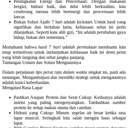
Peningkatan Energi dan Pencernaan:
Dengan makanan
bergizi, hidrasi baik, dan tidur lebih berkualitas, kita
cenderung merasa lebih berenergi dan pencernaan lebih
lancar.
Bukan Solusi Ajaib:
7 hari adalah kickstart. Untuk hasil yang
signifikan dan bertahan lama, kebiasaan sehat ini perlu
dilanjutkan. Seperti kata ahli gizi,
“Ini adalah perubahan gaya
hidup, bukan diet sementara.”
Memahami bahwa
hasil 7 hari adalah permulaan
membantu kita
tetap termotivasi untuk melanjutkan kebiasaan baik ini demi perut
yang lebih langsing dan sehat jangka panjang.
Tantangan Umum dan Solusi Mengatasinya
Dalam perjalanan
tips perut rata dalam waktu singkat
ini, pasti ada
tantangan. Mengantisipasi dan memiliki strategi untuk mengatasinya
adalah kunci keberhasilan.
Mengatasi Rasa Lapar
Pastikan Asupan Protein dan Serat Cukup:
Keduanya adalah
nutrisi yang paling mengenyangkan. Tambahkan sumber
protein ke setiap makan utama dan camilan.
Hidrasi yang Cukup:
Minum segelas air besar ketika rasa
lapar muncul. Seringkali kita salah mengira haus sebagai
lapar.