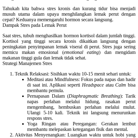
Tahukah kita bahwa stres kronis dan kurang tidur bisa menjadi
musuh utama dalam upaya
menghilangkan lemak perut dengan
cepat
? Keduanya memengaruhi hormon secara langsung.
Dampak Stres pada Lemak Perut
Saat stres, tubuh menghasilkan hormon kortisol dalam jumlah tinggi.
Kortisol yang tinggi secara kronis dikaitkan langsung dengan
peningkatan penyimpanan lemak viseral di perut.
Stres juga sering
memicu makan emosional (
emotional eating
) dan mengidam
makanan tinggi gula dan lemak tidak sehat.
Strategi Manajemen Stres
Teknik Relaksasi:
Sisihkan waktu 10-15 menit sehari untuk:
Meditasi atau Mindfulness:
Fokus pada napas dan hadir
di saat ini. Aplikasi seperti
Headspace
atau
Calm
bisa
membantu pemula.
Pernapasan Dalam (
Diaphragmatic Breathing
):
Tarik
napas perlahan melalui hidung, rasakan perut
mengembang, hembuskan perlahan melalui mulut.
Ulangi 5-10 kali. Teknik ini langsung menurunkan
respons stres.
Yoga Ringan atau Peregangan:
Gerakan lembut
membantu melepaskan ketegangan fisik dan mental.
Aktivitas Menyenangkan:
Luangkan waktu untuk hobi yang