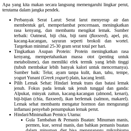
Apa yang kita makan secara langsung memengaruhi lingkar perut,
terutama dalam jangka pendek.
Perbanyak Serat Larut:
Serat larut menyerap air dan
membentuk gel, memperlambat pencernaan, meningkatkan
rasa kenyang, dan membantu mengikat lemak. Sumber
terbaik: Oatmeal, biji chia, biji rami (
flaxseed
), apel, pir,
kacang-kacangan, sayuran seperti brokoli dan wortel.
Targetkan minimal 25-30 gram serat total per hari.
Tingkatkan Asupan Protein:
Protein meningkatkan rasa
kenyang, mempertahankan massa otot (penting untuk
metabolisme), dan memiliki efek termik yang lebih tinggi
(tubuh membakar lebih banyak kalori untuk mencernanya).
Sumber baik: Telur, ayam tanpa kulit, ikan, tahu, tempe,
yogurt Yunani (
Greek yogurt
) plain, kacang lentil.
Pilih Lemak Sehat:
Hindari lemak trans dan batasi lemak
jenuh. Fokus pada lemak tak jenuh tunggal dan ganda:
Alpukat, minyak zaitun, kacang-kacangan (almond, kenari),
biji-bijian (chia, flaxseed), ikan berlemak (salmon, makarel).
Lemak sehat membantu mengatur hormon dan mengurangi
inflamasi penyebab penumpukan lemak perut.
Hindari/Minimalkan Pemicu Utama:
Gula Tambahan & Pemanis Buatan:
Minuman manis,
permen, kue, sereal manis, dan bahkan pemanis buatan
dalam minuman diet bisa mengganggu mikrobioma