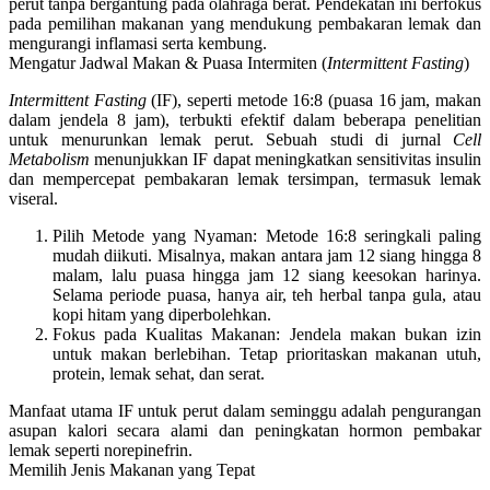
perut
tanpa bergantung pada olahraga berat. Pendekatan ini berfokus
pada pemilihan makanan yang mendukung pembakaran lemak dan
mengurangi inflamasi serta kembung.
Mengatur Jadwal Makan & Puasa Intermiten (
Intermittent Fasting
)
Intermittent Fasting
(IF), seperti metode 16:8 (puasa 16 jam, makan
dalam jendela 8 jam), terbukti efektif dalam beberapa penelitian
untuk menurunkan lemak perut. Sebuah studi di jurnal
Cell
Metabolism
menunjukkan IF dapat meningkatkan sensitivitas insulin
dan mempercepat pembakaran lemak tersimpan, termasuk lemak
viseral.
Pilih Metode yang Nyaman:
Metode 16:8 seringkali paling
mudah diikuti. Misalnya, makan antara jam 12 siang hingga 8
malam, lalu puasa hingga jam 12 siang keesokan harinya.
Selama periode puasa, hanya air, teh herbal tanpa gula, atau
kopi hitam yang diperbolehkan.
Fokus pada Kualitas Makanan:
Jendela makan bukan izin
untuk makan berlebihan. Tetap prioritaskan makanan utuh,
protein, lemak sehat, dan serat.
Manfaat utama IF untuk perut dalam seminggu adalah pengurangan
asupan kalori secara alami dan peningkatan hormon pembakar
lemak seperti norepinefrin.
Memilih Jenis Makanan yang Tepat