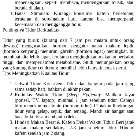
menenangkan, seperti membaca, mendengarkan musik, atau
berada di alam.
Batasi Stimulan:
Kurangi konsumsi kafein berlebihan,
terutama di sore/malam hari, karena bisa memperparah
kecemasan dan mengganggu tidur.
Pentingnya Tidur Berkualitas
Tidur yang buruk (kurang dari 7 jam per malam untuk orang
dewasa) mengacaukan hormon pengatur nafsu makan: leptin
(hormon kenyang) menurun, ghrelin (hormon lapar) meningkat. Ini
membuat kita lebih lapar, terutama menginginkan makanan berkalori
tinggi, dan memperlambat metabolisme. Studi menunjukkan orang
yang kurang tidur cenderung memiliki lebih banyak lemak perut.
Tips Meningkatkan Kualitas Tidur
Jadwal Tidur Konsisten:
Tidur dan bangun pada jam yang
sama setiap hari, bahkan di akhir pekan.
Rutinitas Waktu Tidur (
Sleep Hygiene
):
Matikan layar
(ponsel, TV, laptop) minimal 1 jam sebelum tidur. Cahaya
biru menekan melatonin (hormon tidur). Ciptakan lingkungan
tidur yang gelap, sejuk, dan tenang. Mandi air hangat atau
baca buku bisa membantu rileks.
Hindari Makan Berat & Kafein Dekat Waktu Tidur:
Beri jarak
makan malam setidaknya 2-3 jam sebelum tidur. Hindari
kafein setelah jam 2 siang.