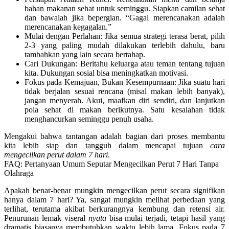
bahan makanan sehat untuk seminggu. Siapkan camilan sehat
dan bawalah jika bepergian. “Gagal merencanakan adalah
merencanakan kegagalan.”
Mulai dengan Perlahan:
Jika semua strategi terasa berat, pilih
2-3 yang paling mudah dilakukan terlebih dahulu, baru
tambahkan yang lain secara bertahap.
Cari Dukungan:
Beritahu keluarga atau teman tentang tujuan
kita. Dukungan sosial bisa meningkatkan motivasi.
Fokus pada Kemajuan, Bukan Kesempurnaan:
Jika suatu hari
tidak berjalan sesuai rencana (misal makan lebih banyak),
jangan menyerah. Akui, maafkan diri sendiri, dan lanjutkan
pola sehat di makan berikutnya. Satu kesalahan tidak
menghancurkan seminggu penuh usaha.
Mengakui bahwa tantangan adalah bagian dari proses membantu
kita lebih siap dan tangguh dalam mencapai tujuan
cara
mengecilkan perut dalam 7 hari
.
FAQ: Pertanyaan Umum Seputar Mengecilkan Perut 7 Hari Tanpa
Olahraga
Apakah benar-benar mungkin mengecilkan perut secara signifikan
hanya dalam 7 hari?
Ya, sangat mungkin melihat perbedaan yang
terlihat, terutama akibat berkurangnya kembung dan retensi air.
Penurunan lemak viseral
nyata
bisa mulai terjadi, tetapi hasil yang
dramatis biasanya membutuhkan waktu lebih lama. Fokus pada 7