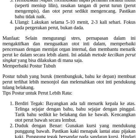
(seperti meniup lilin), rasakan tangan di perut turun (perut
mengempis), dan otot perut sedikit mengencang. Pastikan
bahu tidak naik.
Ulangi:
Lakukan selama 5-10 menit, 2-3 kali sehari. Fokus
pada pergerakan perut, bukan dada.
Manfaat:
Selain mengurangi stres, pernapasan dalam ini
mengaktifkan dan menguatkan otot inti dalam, memperbaiki
pencernaan dengan memijat organ internal, dan membantu menarik
perut ke dalam secara lebih alami.
Ini adalah
metode kecilkan perut
singkat
yang bisa dilakukan di mana saja.
Memperbaiki Postur Tubuh
Postur tubuh yang buruk (membungkuk, bahu ke depan) membuat
perut terlihat lebih menonjol dan melemahkan otot inti pendukung
tulang belakang.
Tips Postur untuk Perut Lebih Rata:
Berdiri Tegak:
Bayangkan ada tali menarik kepala ke atas.
Telinga sejajar dengan bahu, bahu sejajar dengan pinggul.
Tarik bahu sedikit ke belakang dan ke bawah. Kencangkan
otot perut bawah secara lembut.
Duduk dengan Benar:
Gunakan kursi yang mendukung
punggung bawah. Pastikan kaki menapak lantai atau pijakan
kaki. Punggung tegak bersandar pada sandaran kursi. Hindari