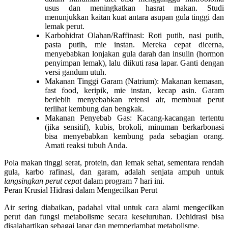
usus dan meningkatkan hasrat makan. Studi
menunjukkan kaitan kuat antara asupan gula tinggi dan
lemak perut.
Karbohidrat Olahan/Raffinasi:
Roti putih, nasi putih,
pasta putih, mie instan. Mereka cepat dicerna,
menyebabkan lonjakan gula darah dan insulin (hormon
penyimpan lemak), lalu diikuti rasa lapar. Ganti dengan
versi gandum utuh.
Makanan Tinggi Garam (Natrium):
Makanan kemasan,
fast food, keripik, mie instan, kecap asin. Garam
berlebih menyebabkan retensi air, membuat perut
terlihat kembung dan bengkak.
Makanan Penyebab Gas:
Kacang-kacangan tertentu
(jika sensitif), kubis, brokoli, minuman berkarbonasi
bisa menyebabkan kembung pada sebagian orang.
Amati reaksi tubuh Anda.
Pola makan tinggi serat, protein, dan lemak sehat, sementara rendah
gula, karbo rafinasi, dan garam, adalah senjata ampuh untuk
langsingkan perut cepat
dalam program 7 hari ini.
Peran Krusial Hidrasi dalam Mengecilkan Perut
Air sering diabaikan, padahal vital untuk
cara alami mengecilkan
perut
dan fungsi metabolisme secara keseluruhan. Dehidrasi bisa
disalahartikan sebagai lapar dan memperlambat metabolisme.