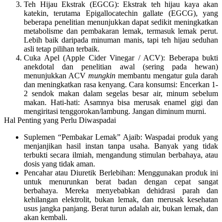
Teh Hijau Ekstrak (EGCG):
Ekstrak teh hijau kaya akan
katekin, terutama Epigallocatechin gallate (EGCG), yang
beberapa penelitian menunjukkan dapat sedikit meningkatkan
metabolisme dan pembakaran lemak, termasuk lemak perut.
Lebih baik daripada minuman manis, tapi teh hijau seduhan
asli tetap pilihan terbaik.
Cuka Apel (Apple Cider Vinegar / ACV):
Beberapa bukti
anekdotal dan penelitian awal (sering pada hewan)
menunjukkan ACV
mungkin
membantu mengatur gula darah
dan meningkatkan rasa kenyang. Cara konsumsi: Encerkan 1-
2 sendok makan dalam segelas besar air, minum sebelum
makan.
Hati-hati:
Asamnya bisa merusak enamel gigi dan
mengiritasi tenggorokan/lambung. Jangan diminum murni.
Hal Penting yang Perlu Diwaspadai
Suplemen “Pembakar Lemak” Ajaib:
Waspadai produk yang
menjanjikan hasil instan tanpa usaha. Banyak yang tidak
terbukti secara ilmiah, mengandung stimulan berbahaya, atau
dosis yang tidak aman.
Pencahar atau Diuretik Berlebihan:
Menggunakan produk ini
untuk menurunkan berat badan dengan cepat sangat
berbahaya. Mereka menyebabkan dehidrasi parah dan
kehilangan elektrolit, bukan lemak, dan merusak kesehatan
usus jangka panjang. Berat turun adalah air, bukan lemak, dan
akan kembali.