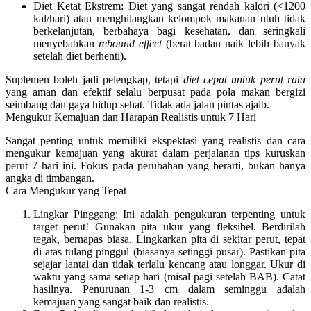
Diet Ketat Ekstrem:
Diet yang sangat rendah kalori (<1200
kal/hari) atau menghilangkan kelompok makanan utuh tidak
berkelanjutan, berbahaya bagi kesehatan, dan seringkali
menyebabkan
rebound effect
(berat badan naik lebih banyak
setelah diet berhenti).
Suplemen boleh jadi pelengkap, tetapi
diet cepat untuk perut rata
yang aman dan efektif selalu berpusat pada pola makan bergizi
seimbang dan gaya hidup sehat. Tidak ada jalan pintas ajaib.
Mengukur Kemajuan dan Harapan Realistis untuk 7 Hari
Sangat penting untuk memiliki ekspektasi yang realistis dan cara
mengukur kemajuan yang akurat dalam perjalanan
tips kuruskan
perut 7 hari
ini. Fokus pada perubahan yang berarti, bukan hanya
angka di timbangan.
Cara Mengukur yang Tepat
Lingkar Pinggang:
Ini adalah pengukuran terpenting untuk
target perut! Gunakan pita ukur yang fleksibel. Berdirilah
tegak, bernapas biasa. Lingkarkan pita di sekitar perut, tepat
di atas tulang pinggul (biasanya setinggi pusar). Pastikan pita
sejajar lantai dan tidak terlalu kencang atau longgar. Ukur di
waktu yang sama setiap hari (misal pagi setelah BAB). Catat
hasilnya. Penurunan 1-3 cm dalam seminggu adalah
kemajuan yang sangat baik dan realistis.