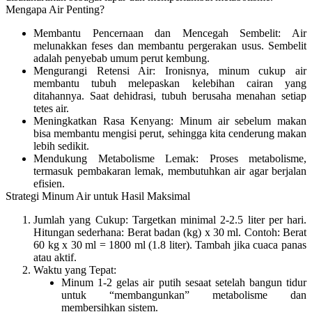
Mengapa Air Penting?
Membantu Pencernaan dan Mencegah Sembelit:
Air
melunakkan feses dan membantu pergerakan usus. Sembelit
adalah penyebab umum perut kembung.
Mengurangi Retensi Air:
Ironisnya, minum cukup air
membantu tubuh melepaskan kelebihan cairan yang
ditahannya. Saat dehidrasi, tubuh berusaha menahan setiap
tetes air.
Meningkatkan Rasa Kenyang:
Minum air sebelum makan
bisa membantu mengisi perut, sehingga kita cenderung makan
lebih sedikit.
Mendukung Metabolisme Lemak:
Proses metabolisme,
termasuk pembakaran lemak, membutuhkan air agar berjalan
efisien.
Strategi Minum Air untuk Hasil Maksimal
Jumlah yang Cukup:
Targetkan minimal 2-2.5 liter per hari.
Hitungan sederhana: Berat badan (kg) x 30 ml. Contoh: Berat
60 kg x 30 ml = 1800 ml (1.8 liter). Tambah jika cuaca panas
atau aktif.
Waktu yang Tepat:
Minum 1-2 gelas air putih sesaat setelah bangun tidur
untuk “membangunkan” metabolisme dan
membersihkan sistem.