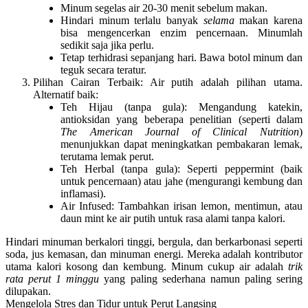
Minum segelas air 20-30 menit sebelum makan.
Hindari minum terlalu banyak
selama
makan karena
bisa mengencerkan enzim pencernaan. Minumlah
sedikit saja jika perlu.
Tetap terhidrasi sepanjang hari. Bawa botol minum dan
teguk secara teratur.
Pilihan Cairan Terbaik:
Air putih adalah pilihan utama.
Alternatif baik:
Teh Hijau (tanpa gula):
Mengandung katekin,
antioksidan yang beberapa penelitian (seperti dalam
The American Journal of Clinical Nutrition
)
menunjukkan dapat meningkatkan pembakaran lemak,
terutama lemak perut.
Teh Herbal (tanpa gula):
Seperti peppermint (baik
untuk pencernaan) atau jahe (mengurangi kembung dan
inflamasi).
Air Infused:
Tambahkan irisan lemon, mentimun, atau
daun mint ke air putih untuk rasa alami tanpa kalori.
Hindari minuman berkalori tinggi, bergula, dan berkarbonasi seperti
soda, jus kemasan, dan minuman energi. Mereka adalah kontributor
utama kalori kosong dan kembung.
Minum cukup air adalah
trik
rata perut 1 minggu
yang paling sederhana namun paling sering
dilupakan.
Mengelola Stres dan Tidur untuk Perut Langsing