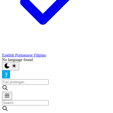
English
Portuguese
Filipino
No language found