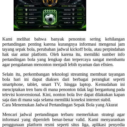
Kami melihat bahwa banyak penonton sering kehilangan
pertandingan penting karena kurangnya informasi mengenai jam
tayang sepak bola, perubahan jadwal kickoff bola, atau perpindahan
hak siar antar platform. Oleh karena itu, memiliki sumber info
pertandingan bola yang lengkap dan terpercaya sangat membantu
agar pengalaman menonton menjadi lebih nyaman dan efisien.
Selain itu, perkembangan teknologi streaming membuat tayangan
bola hari ini dapat diakses dari berbagai perangkat seperti
smartphone, tablet, smart TV, hingga laptop. Kemudahan ini
menciptakan tren baru di mana penonton tidak lagi bergantung pada
televisi konvensional. Kini, nonton bola live dapat dilakukan kapan
saja dan di mana saja selama memiliki koneksi internet stabil.
Cara Menemukan Jadwal Pertandingan Sepak Bola yang Akurat
Mencari jadwal pertandingan terbaru memerlukan strategi agar
informasi yang diperoleh benar-benar valid. Kami menyarankan
penggunaan platform resmi seperti situs liga, aplikasi penyedia