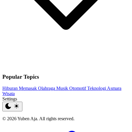
Popular Topics
Hiburan
Memasak
Olahraga
Musik
Otomotif
Teknologi
Asmara
Wisata
Settings
© 2026 Yuben Aja. All rights reserved.