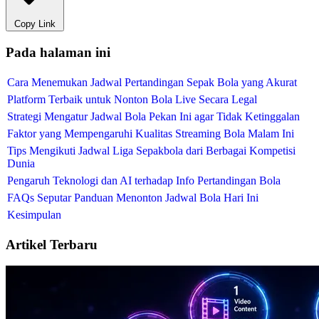
Copy Link
Pada halaman ini
Cara Menemukan Jadwal Pertandingan Sepak Bola yang Akurat
Platform Terbaik untuk Nonton Bola Live Secara Legal
Strategi Mengatur Jadwal Bola Pekan Ini agar Tidak Ketinggalan
Faktor yang Mempengaruhi Kualitas Streaming Bola Malam Ini
Tips Mengikuti Jadwal Liga Sepakbola dari Berbagai Kompetisi
Dunia
Pengaruh Teknologi dan AI terhadap Info Pertandingan Bola
FAQs Seputar Panduan Menonton Jadwal Bola Hari Ini
Kesimpulan
Artikel Terbaru