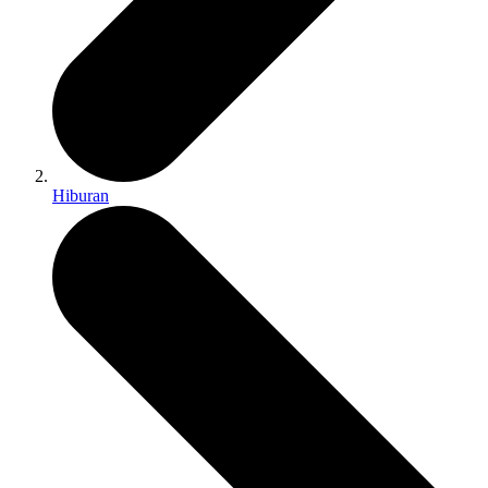
Hiburan