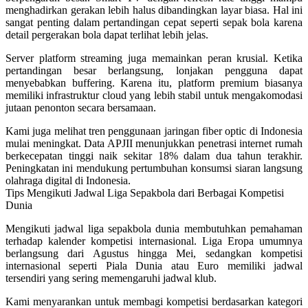
menghadirkan gerakan lebih halus dibandingkan layar biasa. Hal ini
sangat penting dalam pertandingan cepat seperti sepak bola karena
detail pergerakan bola dapat terlihat lebih jelas.
Server platform streaming juga memainkan peran krusial. Ketika
pertandingan besar berlangsung, lonjakan pengguna dapat
menyebabkan buffering. Karena itu, platform premium biasanya
memiliki infrastruktur cloud yang lebih stabil untuk mengakomodasi
jutaan penonton secara bersamaan.
Kami juga melihat tren penggunaan jaringan fiber optic di Indonesia
mulai meningkat. Data APJII menunjukkan penetrasi internet rumah
berkecepatan tinggi naik sekitar 18% dalam dua tahun terakhir.
Peningkatan ini mendukung pertumbuhan konsumsi siaran langsung
olahraga digital di Indonesia.
Tips Mengikuti Jadwal Liga Sepakbola dari Berbagai Kompetisi
Dunia
Mengikuti jadwal liga sepakbola dunia membutuhkan pemahaman
terhadap kalender kompetisi internasional. Liga Eropa umumnya
berlangsung dari Agustus hingga Mei, sedangkan kompetisi
internasional seperti Piala Dunia atau Euro memiliki jadwal
tersendiri yang sering memengaruhi jadwal klub.
Kami menyarankan untuk membagi kompetisi berdasarkan kategori