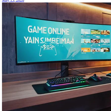
May 15, 2026