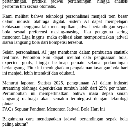
pertandingan, prediksi jadwal pertandingan, hingga analisis
performa tim secara otomatis.
Kami melihat bahwa teknologi personalisasi menjadi tren besar
dalam industri olahraga digital. Sistem AI dapat mempelajari
kebiasaan pengguna lalu menampilkan jadwal pertandingan sepak
bola sesuai preferensi masing-masing. Jika pengguna sering
menonton Liga Inggris, maka aplikasi akan memprioritaskan jadwal
siaran langsung bola dari kompetisi tersebut.
Selain personalisasi, AI juga membantu dalam pembuatan statistik
real-time. Penonton kini dapat melihat data penguasaan bola,
expected goals, hingga heatmap pemain selama pertandingan
berlangsung. Fitur ini meningkatkan pengalaman tayangan bola hari
ini menjadi lebih interaktif dan edukatif.
Menurut laporan Statista 2025, penggunaan AI dalam industri
streaming olahraga diperkirakan tumbuh lebih dari 25% per tahun.
Pertumbuhan ini memperlihatkan bahwa masa depan siaran
langsung olahraga akan semakin terintegrasi dengan teknologi
pintar.
FAQs Seputar Panduan Menonton Jadwal Bola Hari Ini
Bagaimana cara mendapatkan jadwal pertandingan sepak bola
paling akurat?