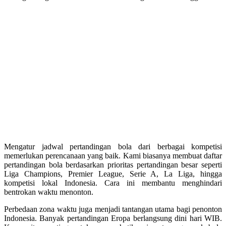
Mengatur jadwal pertandingan bola dari berbagai kompetisi
memerlukan perencanaan yang baik. Kami biasanya membuat daftar
pertandingan bola berdasarkan prioritas pertandingan besar seperti
Liga Champions, Premier League, Serie A, La Liga, hingga
kompetisi lokal Indonesia. Cara ini membantu menghindari
bentrokan waktu menonton.
Perbedaan zona waktu juga menjadi tantangan utama bagi penonton
Indonesia. Banyak pertandingan Eropa berlangsung dini hari WIB.