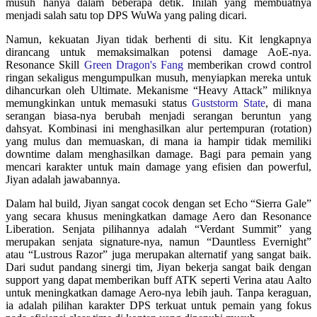
musuh hanya dalam beberapa detik. Inilah yang membuatnya
menjadi salah satu top DPS WuWa yang paling dicari.
Namun, kekuatan Jiyan tidak berhenti di situ. Kit lengkapnya
dirancang untuk memaksimalkan potensi damage AoE-nya.
Resonance Skill
Green Dragon's Fang
memberikan crowd control
ringan sekaligus mengumpulkan musuh, menyiapkan mereka untuk
dihancurkan oleh Ultimate. Mekanisme “Heavy Attack” miliknya
memungkinkan untuk memasuki status
Guststorm State
, di mana
serangan biasa-nya berubah menjadi serangan beruntun yang
dahsyat. Kombinasi ini menghasilkan alur pertempuran (rotation)
yang mulus dan memuaskan, di mana ia hampir tidak memiliki
downtime dalam menghasilkan damage. Bagi para pemain yang
mencari karakter untuk main damage yang efisien dan powerful,
Jiyan adalah jawabannya.
Dalam hal build, Jiyan sangat cocok dengan set Echo “Sierra Gale”
yang secara khusus meningkatkan damage Aero dan Resonance
Liberation. Senjata pilihannya adalah “Verdant Summit” yang
merupakan senjata signature-nya, namun “Dauntless Evernight”
atau “Lustrous Razor” juga merupakan alternatif yang sangat baik.
Dari sudut pandang sinergi tim, Jiyan bekerja sangat baik dengan
support yang dapat memberikan buff ATK seperti Verina atau Aalto
untuk meningkatkan damage Aero-nya lebih jauh. Tanpa keraguan,
ia adalah pilihan karakter DPS terkuat untuk pemain yang fokus