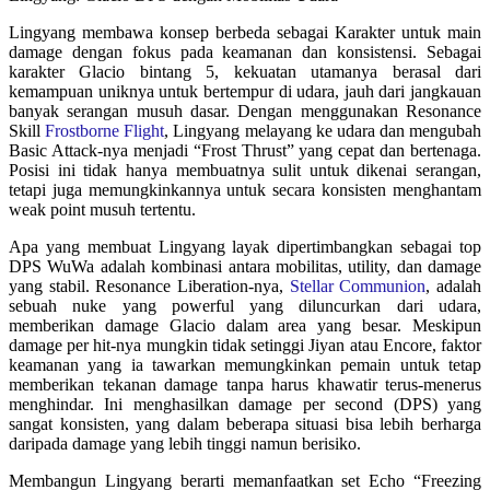
Lingyang membawa konsep berbeda sebagai Karakter untuk main
damage dengan fokus pada keamanan dan konsistensi. Sebagai
karakter Glacio bintang 5, kekuatan utamanya berasal dari
kemampuan uniknya untuk bertempur di udara, jauh dari jangkauan
banyak serangan musuh dasar. Dengan menggunakan Resonance
Skill
Frostborne Flight
, Lingyang melayang ke udara dan mengubah
Basic Attack-nya menjadi “Frost Thrust” yang cepat dan bertenaga.
Posisi ini tidak hanya membuatnya sulit untuk dikenai serangan,
tetapi juga memungkinkannya untuk secara konsisten menghantam
weak point musuh tertentu.
Apa yang membuat Lingyang layak dipertimbangkan sebagai top
DPS WuWa adalah kombinasi antara mobilitas, utility, dan damage
yang stabil. Resonance Liberation-nya,
Stellar Communion
, adalah
sebuah nuke yang powerful yang diluncurkan dari udara,
memberikan damage Glacio dalam area yang besar. Meskipun
damage per hit-nya mungkin tidak setinggi Jiyan atau Encore, faktor
keamanan yang ia tawarkan memungkinkan pemain untuk tetap
memberikan tekanan damage tanpa harus khawatir terus-menerus
menghindar. Ini menghasilkan damage per second (DPS) yang
sangat konsisten, yang dalam beberapa situasi bisa lebih berharga
daripada damage yang lebih tinggi namun berisiko.
Membangun Lingyang berarti memanfaatkan set Echo “Freezing