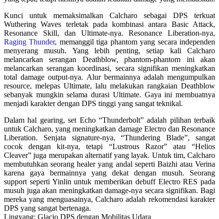
Kunci untuk memaksimalkan Calcharo sebagai DPS terkuat
Wuthering Waves terletak pada kombinasi antara Basic Attack,
Resonance Skill, dan Ultimate-nya. Resonance Liberation-nya,
Raging Thunder
, memanggil tiga phantom yang secara independen
menyerang musuh. Yang lebih penting, setiap kali Calcharo
melancarkan serangan Deathblow, phantom-phantom ini akan
melancarkan serangan koordinasi, secara signifikan meningkatkan
total damage output-nya. Alur bermainnya adalah mengumpulkan
resource, melepas Ultimate, lalu melakukan rangkaian Deathblow
sebanyak mungkin selama durasi Ultimate. Gaya ini membuatnya
menjadi karakter dengan DPS tinggi yang sangat teknikal.
Dalam hal gearing, set Echo “Thunderbolt” adalah pilihan terbaik
untuk Calcharo, yang meningkatkan damage Electro dan Resonance
Liberation. Senjata signature-nya, “Thundering Blade”, sangat
cocok dengan kit-nya, tetapi “Lustrous Razor” atau “Helios
Cleaver” juga merupakan alternatif yang layak. Untuk tim, Calcharo
membutuhkan seorang healer yang andal seperti Baizhi atau Verina
karena gaya bermainnya yang dekat dengan musuh. Seorang
support seperti Yinlin untuk memberikan debuff Electro RES pada
musuh juga akan meningkatkan damage-nya secara signifikan. Bagi
mereka yang menguasainya, Calcharo adalah rekomendasi karakter
DPS yang sangat bertenaga.
Lingyang: Glacio DPS dengan Mobilitas Udara