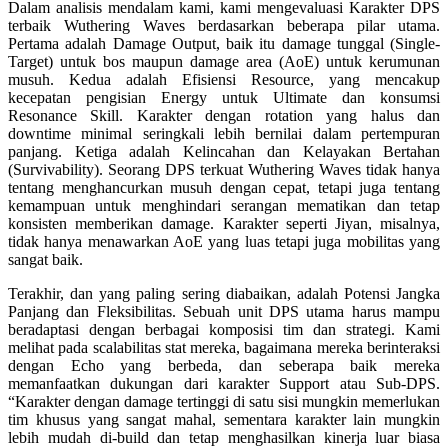
Dalam analisis mendalam kami, kami mengevaluasi Karakter DPS
terbaik Wuthering Waves berdasarkan beberapa pilar utama.
Pertama adalah
Damage Output
, baik itu damage tunggal (Single-
Target) untuk bos maupun damage area (AoE) untuk kerumunan
musuh. Kedua adalah
Efisiensi Resource
, yang mencakup
kecepatan pengisian Energy untuk Ultimate dan konsumsi
Resonance Skill. Karakter dengan rotation yang halus dan
downtime minimal seringkali lebih bernilai dalam pertempuran
panjang. Ketiga adalah
Kelincahan dan Kelayakan Bertahan
(Survivability)
. Seorang DPS terkuat Wuthering Waves tidak hanya
tentang menghancurkan musuh dengan cepat, tetapi juga tentang
kemampuan untuk menghindari serangan mematikan dan tetap
konsisten memberikan damage. Karakter seperti Jiyan, misalnya,
tidak hanya menawarkan AoE yang luas tetapi juga mobilitas yang
sangat baik.
Terakhir, dan yang paling sering diabaikan, adalah
Potensi Jangka
Panjang dan Fleksibilitas
. Sebuah unit DPS utama harus mampu
beradaptasi dengan berbagai komposisi tim dan strategi. Kami
melihat pada scalabilitas stat mereka, bagaimana mereka berinteraksi
dengan Echo yang berbeda, dan seberapa baik mereka
memanfaatkan dukungan dari karakter Support atau Sub-DPS.
“Karakter dengan damage tertinggi di satu sisi mungkin memerlukan
tim khusus yang sangat mahal, sementara karakter lain mungkin
lebih mudah di-build dan tetap menghasilkan kinerja luar biasa