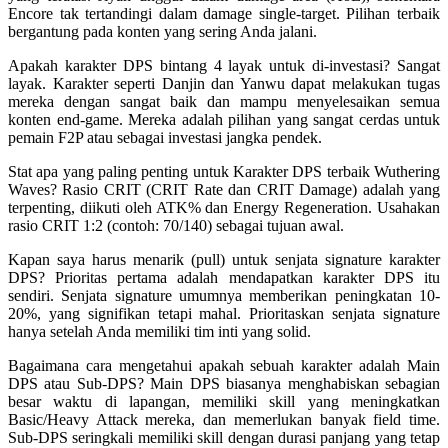
Encore tak tertandingi dalam damage single-target. Pilihan terbaik
bergantung pada konten yang sering Anda jalani.
Apakah karakter DPS bintang 4 layak untuk di-investasi?
Sangat
layak. Karakter seperti Danjin dan Yanwu dapat melakukan tugas
mereka dengan sangat baik dan mampu menyelesaikan semua
konten end-game. Mereka adalah pilihan yang sangat cerdas untuk
pemain F2P atau sebagai investasi jangka pendek.
Stat apa yang paling penting untuk Karakter DPS terbaik Wuthering
Waves?
Rasio CRIT (CRIT Rate dan CRIT Damage) adalah yang
terpenting, diikuti oleh ATK% dan Energy Regeneration. Usahakan
rasio CRIT 1:2 (contoh: 70/140) sebagai tujuan awal.
Kapan saya harus menarik (pull) untuk senjata signature karakter
DPS?
Prioritas pertama adalah mendapatkan karakter DPS itu
sendiri. Senjata signature umumnya memberikan peningkatan 10-
20%, yang signifikan tetapi mahal. Prioritaskan senjata signature
hanya setelah Anda memiliki tim inti yang solid.
Bagaimana cara mengetahui apakah sebuah karakter adalah Main
DPS atau Sub-DPS?
Main DPS biasanya menghabiskan sebagian
besar waktu di lapangan, memiliki skill yang meningkatkan
Basic/Heavy Attack mereka, dan memerlukan banyak field time.
Sub-DPS seringkali memiliki skill dengan durasi panjang yang tetap