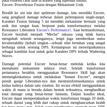
pada efisiensi clear time di konten yang dipenuhi musuh.
Encore: Powerhouse Fusion dengan Mekanisme Unik
Beralih ke sisi lain dari spektrum damage, kita memiliki Encore,
sang penghasil damage terbesar dalam pertempuran single-target.
Karakter Fusion bintang 5 ini memiliki mekanisme bermain yang
unik dan sangat kuat, berpusat pada transformasinya melalui
Resonance Liberation
Encore's Performance!
. Saat bertransformasi,
Encore berubah menjadi “Mecha” raksasa yang tidak hanya
mengubah seluruh serangannya, tetapi juga memberikan status
invulnerability (kebal) singkat—sebuah nilai bertahan yang sangat
berharga untuk seorang DPS. Kemampuan ini menempatkannya
sebagai kandidat kuat untuk gelar Karakter DPS terbaik Wuthering
Waves.
Damage potential Encore benar-benar meledak ketika kita
memahami mekanisme intinya: reset. Setelah transformasi
pertamanya berakhir, menggunakan Resonance Skill lagi akan
memungkinkannya untuk melakukan “Instant Encore”, mengisi
penuh gauge Liberation-nya dan mentransformasikannya untuk
kedua kalinya dalam satu rotation. Ini secara efektif menggandakan
waktu di mana ia berada dalam bentuk terkuatnya, menghasilkan
total damage yang benar-benar fantastis. Dalam kondisi ideal,
Encore dapat mempertahankan waktu transformasi hingga 20 detik,
sebuah durasi yang lebih dari cukup untuk menghancurkan health
bar boss mana pun. Inilah yang membuatnya menjadi main DPS