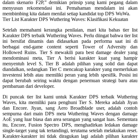
dalam skenario F2P,” demikian prinsip yang kami pegang dalam
menyusun rekomendasi ini. Pemahaman mendalam ini akan
membimbing kita dalam menilai setiap kandidat top DPS WuWa.
Tier List Karakter DPS Wuthering Waves: Klasifikasi Kekuatan
Setelah memahami kerangka penilaian, mari kita bahas tier list
Karakter DPS terbaik Wuthering Waves. Perlu diingat bahwa tier list
ini bersifat dinamis dan didasarkan pada performa saat ini di
berbagai end-game content seperti Tower of Adversity dan
Hollowed Ruins. Tier S mewakili para best damage dealer yang
mendominasi meta, Tier A berisi karakter kuat yang hampir
menyentuh level S, Tier B adalah pilihan yang solid dan dapat
diandalkan, sedangkan Tier C mencakup karakter yang memerlukan
investensi lebih atau memiliki peran yang lebih spesifik. Posisi ini
dapat berubah seiring waktu dengan penemuan strategi baru atau
pembaruan dari developer.
Di puncak tier list kami untuk Karakter DPS terbaik Wuthering
Waves, kita memiliki para penghuni Tier S. Mereka adalah Jiyan
dan Encore. Jiyan, sang Aero Broadblade user, adalah contoh
sempurna dari main DPS meta Wuthering Waves dengan damage
AoE yang luar biasa dan area serangan yang sangat luas. Sementara
itu, Encore, Fusion Spectro DPS, menghadirkan ledakan damage
single-target yang tak tertandingi, terutama setelah melakukan reset.
Karakter-karakter ini tidak diragukan lagi adalah pilihan karakter