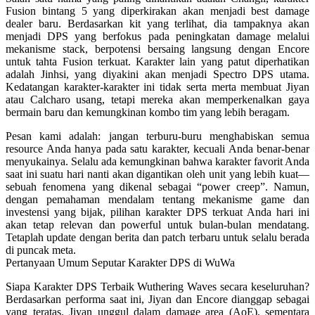
Fusion bintang 5 yang diperkirakan akan menjadi best damage
dealer baru. Berdasarkan kit yang terlihat, dia tampaknya akan
menjadi DPS yang berfokus pada peningkatan damage melalui
mekanisme stack, berpotensi bersaing langsung dengan Encore
untuk tahta Fusion terkuat. Karakter lain yang patut diperhatikan
adalah
Jinhsi
, yang diyakini akan menjadi Spectro DPS utama.
Kedatangan karakter-karakter ini tidak serta merta membuat Jiyan
atau Calcharo usang, tetapi mereka akan memperkenalkan gaya
bermain baru dan kemungkinan kombo tim yang lebih beragam.
Pesan kami adalah: jangan terburu-buru menghabiskan semua
resource Anda hanya pada satu karakter, kecuali Anda benar-benar
menyukainya. Selalu ada kemungkinan bahwa karakter favorit Anda
saat ini suatu hari nanti akan digantikan oleh unit yang lebih kuat—
sebuah fenomena yang dikenal sebagai “power creep”. Namun,
dengan pemahaman mendalam tentang mekanisme game dan
investensi yang bijak, pilihan karakter DPS terkuat Anda hari ini
akan tetap relevan dan powerful untuk bulan-bulan mendatang.
Tetaplah update dengan berita dan patch terbaru untuk selalu berada
di puncak meta.
Pertanyaan Umum Seputar Karakter DPS di WuWa
Siapa Karakter DPS Terbaik Wuthering Waves secara keseluruhan?
Berdasarkan performa saat ini, Jiyan dan Encore dianggap sebagai
yang teratas. Jiyan unggul dalam damage area (AoE), sementara