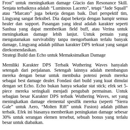
Frost” untuk meningkatkan damage Glacio dan Resonance Skill.
Senjata terbaiknya adalah “Luminous Lacerto”, tetapi “Jade Squall”
atau “Marcato” juga bekerja dengan baik. Dari perspektif tim,
Lingyang sangat fleksibel. Dia dapat bekerja dengan hampir semua
healer dan support. Pasangan yang ideal adalah karakter seperti
Sanhua yang dapat memberikan field buff, atau Verina untuk
meningkatkan damage lebih lanjut. Untuk pemain yang
mengutamakan survivability tanpa mengorbankan terlalu banyak
damage, Lingyang adalah pilihan karakter DPS terkuat yang sangat
direkomendasikan.
Strategi Build dan Echo untuk Memaksimalkan Damage
Memiliki Karakter DPS Terbaik Wuthering Waves hanyalah
setengah dari perjalanan. Setengah lainnya adalah membangun
mereka dengan benar untuk membuka potensi penuh mereka
sebagai best damage dealer. Fondasi dari build yang kuat dimulai
dengan set Echo. Echo bukan hanya sekadar stat stick; efek set 5-
piece mereka seringkali menjadi pengubah permainan. Untuk
sebagian besar Karakter DPS terbaik Wuthering Waves, set yang
meningkatkan damage elemental spesifik mereka (seperti “Sierra
Gale” untuk Aero, “Molten Rift” untuk Fusion) adalah pilihan
terbaik. Efek ini biasanya memberikan peningkatan damage sebesar
30% untuk serangan elemen tersebut, sebuah bonus yang terlalu
besar untuk diabaikan.