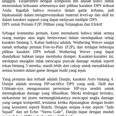
tangguh. Eksperimen dengan komposisi tim adalah kunci untuk
menemukan kekuatan sebenarnya dari pilihan karakter DPS terkuat
Anda. Ingatlah bahwa resource dalam game terbatas, jadi
bijaksanalah dalam menginvestasikan material level-up dan skill ke
dalam karakter support yang dapat melayani multiple DPS.
DPS untuk Pemain F2P: Pilihan yang Terjangkau dan Efektif
Sebagai komunitas pemain, kami memahami bahwa tidak semua
orang mampu atau ingin berinvestasi dalam mendapatkan setiap
karakter bintang 5. Kabar baiknya adalah, Wuthering Waves sangat
ramah terhadap pemain Free-to-Play (F2P), dan terdapat beberapa
pilihan karakter DPS terbaik Wuthering Waves yang dapat
diandalkan bahkan tanpa membuka dompet. Karakter-karakter ini,
meskipun mungkin tidak mencapai puncak damage mutlak seperti
rekan bintang 5 mereka, masih lebih dari cukup untuk menaklukkan
semua konten dalam game dengan build yang tepat.
Yang pertama dan terbaik adalah
Danjin
, karakter Aero bintang 4.
Danjin adalah seorang HP-sacrifice DPS yang unik. Skill dan
Ultimate-nya mengonsumsi persentase HP-nya sendiri untuk
meningkatkan damage yang dihasilkan. Meski terdengar berisiko,
mekanisme ini justru memungkinkannya mencapai angka damage
yang sangat kompetitif, terutama ketika dipasangkan dengan healer
yang konsisten seperti Baizhi. Dengan senjata 4-star seperti “Jade
Squall” dan set Echo “Sierra Gale”, Danjin dapat dengan mudah