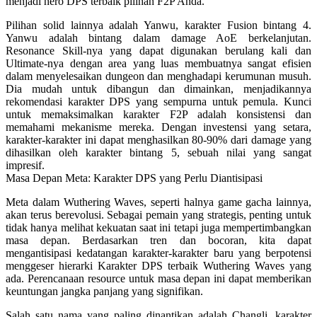
menjadi hero DPS terbaik pilihan F2P Anda.
Pilihan solid lainnya adalah
Yanwu
, karakter Fusion bintang 4.
Yanwu adalah bintang dalam damage AoE berkelanjutan.
Resonance Skill-nya yang dapat digunakan berulang kali dan
Ultimate-nya dengan area yang luas membuatnya sangat efisien
dalam menyelesaikan dungeon dan menghadapi kerumunan musuh.
Dia mudah untuk dibangun dan dimainkan, menjadikannya
rekomendasi karakter DPS yang sempurna untuk pemula. Kunci
untuk memaksimalkan karakter F2P adalah konsistensi dan
memahami mekanisme mereka. Dengan investensi yang setara,
karakter-karakter ini dapat menghasilkan 80-90% dari damage yang
dihasilkan oleh karakter bintang 5, sebuah nilai yang sangat
impresif.
Masa Depan Meta: Karakter DPS yang Perlu Diantisipasi
Meta dalam Wuthering Waves, seperti halnya game gacha lainnya,
akan terus berevolusi. Sebagai pemain yang strategis, penting untuk
tidak hanya melihat kekuatan saat ini tetapi juga mempertimbangkan
masa depan. Berdasarkan tren dan bocoran, kita dapat
mengantisipasi kedatangan karakter-karakter baru yang berpotensi
menggeser hierarki Karakter DPS terbaik Wuthering Waves yang
ada. Perencanaan resource untuk masa depan ini dapat memberikan
keuntungan jangka panjang yang signifikan.
Salah satu nama yang paling dinantikan adalah
Changli
, karakter