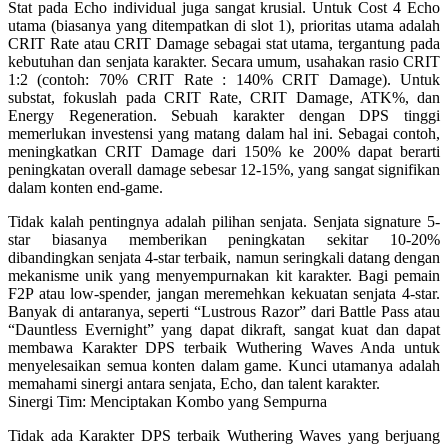
Stat pada Echo individual juga sangat krusial. Untuk Cost 4 Echo
utama (biasanya yang ditempatkan di slot 1), prioritas utama adalah
CRIT Rate atau CRIT Damage sebagai stat utama, tergantung pada
kebutuhan dan senjata karakter. Secara umum, usahakan rasio CRIT
1:2 (contoh: 70% CRIT Rate : 140% CRIT Damage). Untuk
substat, fokuslah pada CRIT Rate, CRIT Damage, ATK%, dan
Energy Regeneration. Sebuah karakter dengan DPS tinggi
memerlukan investensi yang matang dalam hal ini. Sebagai contoh,
meningkatkan CRIT Damage dari 150% ke 200% dapat berarti
peningkatan overall damage sebesar 12-15%, yang sangat signifikan
dalam konten end-game.
Tidak kalah pentingnya adalah pilihan senjata. Senjata signature 5-
star biasanya memberikan peningkatan sekitar 10-20%
dibandingkan senjata 4-star terbaik, namun seringkali datang dengan
mekanisme unik yang menyempurnakan kit karakter. Bagi pemain
F2P atau low-spender, jangan meremehkan kekuatan senjata 4-star.
Banyak di antaranya, seperti “Lustrous Razor” dari Battle Pass atau
“Dauntless Evernight” yang dapat dikraft, sangat kuat dan dapat
membawa Karakter DPS terbaik Wuthering Waves Anda untuk
menyelesaikan semua konten dalam game. Kunci utamanya adalah
memahami sinergi antara senjata, Echo, dan talent karakter.
Sinergi Tim: Menciptakan Kombo yang Sempurna
Tidak ada Karakter DPS terbaik Wuthering Waves yang berjuang