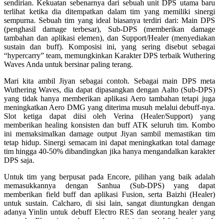
sendirian. Kekuatan sebenarnya dari sebuah unit DPS utama baru
terlihat ketika dia ditempatkan dalam tim yang memiliki sinergi
sempurna. Sebuah tim yang ideal biasanya terdiri dari: Main DPS
(penghasil damage terbesar), Sub-DPS (memberikan damage
tambahan dan aplikasi elemen), dan Support/Healer (menyediakan
sustain dan buff). Komposisi ini, yang sering disebut sebagai
“hypercarry” team, memungkinkan Karakter DPS terbaik Wuthering
Waves Anda untuk bersinar paling terang.
Mari kita ambil Jiyan sebagai contoh. Sebagai main DPS meta
Wuthering Waves, dia dapat dipasangkan dengan Aalto (Sub-DPS)
yang tidak hanya memberikan aplikasi Aero tambahan tetapi juga
meningkatkan Aero DMG yang diterima musuh melalui debuff-nya.
Slot ketiga dapat diisi oleh Verina (Healer/Support) yang
memberikan healing konsisten dan buff ATK seluruh tim. Kombo
ini memaksimalkan damage output Jiyan sambil memastikan tim
tetap hidup. Sinergi semacam ini dapat meningkatkan total damage
tim hingga 40-50% dibandingkan jika hanya mengandalkan karakter
DPS saja.
Untuk tim yang berpusat pada Encore, pilihan yang baik adalah
memasukkannya dengan Sanhua (Sub-DPS) yang dapat
memberikan field buff dan aplikasi Fusion, serta Baizhi (Healer)
untuk sustain. Calcharo, di sisi lain, sangat diuntungkan dengan
adanya Yinlin untuk debuff Electro RES dan seorang healer yang