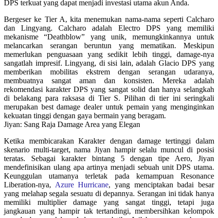
DPS terkuat yang dapat menjadi investasi utama akun Anda.
Bergeser ke Tier A, kita menemukan nama-nama seperti Calcharo
dan Lingyang. Calcharo adalah Electro DPS yang memiliki
mekanisme “Deathblow” yang unik, memungkinkannya untuk
melancarkan serangan beruntun yang mematikan. Meskipun
memerlukan penguasaan yang sedikit lebih tinggi, damage-nya
sangatlah impresif. Lingyang, di sisi lain, adalah Glacio DPS yang
memberikan mobilitas ekstrem dengan serangan udaranya,
membuatnya sangat aman dan konsisten. Mereka adalah
rekomendasi karakter DPS yang sangat solid dan hanya selangkah
di belakang para raksasa di Tier S. Pilihan di tier ini seringkali
merupakan best damage dealer untuk pemain yang menginginkan
kekuatan tinggi dengan gaya bermain yang beragam.
Jiyan: Sang Raja Damage Area yang Elegan
Ketika membicarakan Karakter dengan damage tertinggi dalam
skenario multi-target, nama Jiyan hampir selalu muncul di posisi
teratas. Sebagai karakter bintang 5 dengan tipe Aero, Jiyan
mendefinisikan ulang apa artinya menjadi sebuah unit DPS utama.
Keunggulan utamanya terletak pada kemampuan Resonance
Liberation-nya,
Azure Hurricane
, yang menciptakan badai besar
yang melahap segala sesuatu di depannya. Serangan ini tidak hanya
memiliki multiplier damage yang sangat tinggi, tetapi juga
jangkauan yang hampir tak tertandingi, membersihkan kelompok