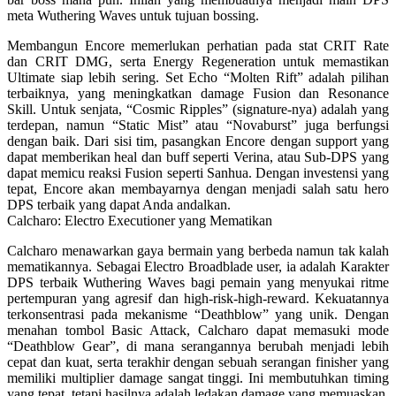
meta Wuthering Waves untuk tujuan bossing.
Membangun Encore memerlukan perhatian pada stat CRIT Rate
dan CRIT DMG, serta Energy Regeneration untuk memastikan
Ultimate siap lebih sering. Set Echo “Molten Rift” adalah pilihan
terbaiknya, yang meningkatkan damage Fusion dan Resonance
Skill. Untuk senjata, “Cosmic Ripples” (signature-nya) adalah yang
terdepan, namun “Static Mist” atau “Novaburst” juga berfungsi
dengan baik. Dari sisi tim, pasangkan Encore dengan support yang
dapat memberikan heal dan buff seperti Verina, atau Sub-DPS yang
dapat memicu reaksi Fusion seperti Sanhua. Dengan investensi yang
tepat, Encore akan membayarnya dengan menjadi salah satu hero
DPS terbaik yang dapat Anda andalkan.
Calcharo: Electro Executioner yang Mematikan
Calcharo menawarkan gaya bermain yang berbeda namun tak kalah
mematikannya. Sebagai Electro Broadblade user, ia adalah Karakter
DPS terbaik Wuthering Waves bagi pemain yang menyukai ritme
pertempuran yang agresif dan high-risk-high-reward. Kekuatannya
terkonsentrasi pada mekanisme “Deathblow” yang unik. Dengan
menahan tombol Basic Attack, Calcharo dapat memasuki mode
“Deathblow Gear”, di mana serangannya berubah menjadi lebih
cepat dan kuat, serta terakhir dengan sebuah serangan finisher yang
memiliki multiplier damage sangat tinggi. Ini membutuhkan timing
yang tepat, tetapi hasilnya adalah ledakan damage yang memuaskan.