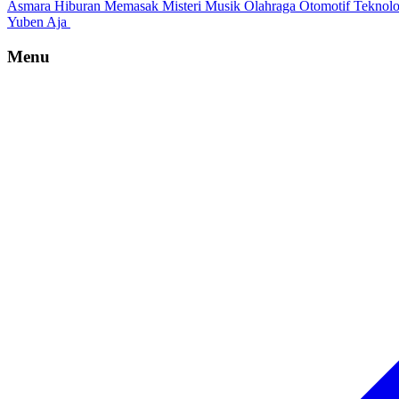
Asmara
Hiburan
Memasak
Misteri
Musik
Olahraga
Otomotif
Teknol
Yuben Aja
Menu