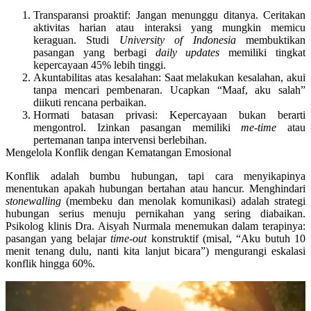
Transparansi proaktif
: Jangan menunggu ditanya. Ceritakan
aktivitas harian atau interaksi yang mungkin memicu
keraguan. Studi
University of Indonesia
membuktikan
pasangan yang berbagi
daily updates
memiliki tingkat
kepercayaan 45% lebih tinggi.
Akuntabilitas atas kesalahan
: Saat melakukan kesalahan, akui
tanpa mencari pembenaran. Ucapkan “Maaf, aku salah”
diikuti rencana perbaikan.
Hormati batasan privasi
: Kepercayaan bukan berarti
mengontrol. Izinkan pasangan memiliki
me-time
atau
pertemanan tanpa intervensi berlebihan.
Mengelola Konflik dengan Kematangan Emosional
Konflik adalah bumbu hubungan, tapi cara menyikapinya
menentukan apakah hubungan bertahan atau hancur.
Menghindari
stonewalling
(membeku dan menolak komunikasi) adalah strategi
hubungan serius menuju pernikahan yang sering diabaikan
.
Psikolog klinis Dra. Aisyah Nurmala menemukan dalam terapinya:
pasangan yang belajar
time-out
konstruktif (misal, “Aku butuh 10
menit tenang dulu, nanti kita lanjut bicara”) mengurangi eskalasi
konflik hingga 60%.