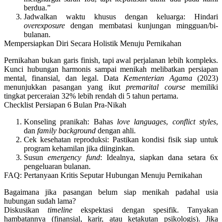
berdua.”
Jadwalkan waktu khusus dengan keluarga
: Hindari
overexposure
dengan membatasi kunjungan mingguan/bi-
bulanan.
Mempersiapkan Diri Secara Holistik Menuju Pernikahan
Pernikahan bukan garis finish, tapi awal perjalanan lebih kompleks.
Kunci hubungan harmonis sampai menikah melibatkan persiapan
mental, finansial, dan legal
. Data
Kementerian Agama
(2023)
menunjukkan pasangan yang ikut
premarital course
memiliki
tingkat perceraian 32% lebih rendah di 5 tahun pertama.
Checklist Persiapan 6 Bulan Pra-Nikah
Konseling pranikah
: Bahas
love languages
,
conflict styles
,
dan
family background
dengan ahli.
Cek kesehatan reproduksi
: Pastikan kondisi fisik siap untuk
program kehamilan jika diinginkan.
Susun
emergency fund
: Idealnya, siapkan dana setara 6x
pengeluaran bulanan.
FAQ: Pertanyaan Kritis Seputar Hubungan Menuju Pernikahan
Bagaimana jika pasangan belum siap menikah padahal usia
hubungan sudah lama?
Diskusikan
timeline
ekspektasi dengan spesifik. Tanyakan
hambatannya (finansial, karir, atau ketakutan psikologis). Jika