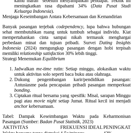
kamu marah” sebelum menyampaikan pendapat. Teknik ini
meningkatkan rasa dipahami 34% (
Data Pusat Studi
Keluarga Indonesia
).
Menjaga Keseimbangan Antara Kebersamaan dan Kemandirian
Banyak pasangan terjebak
codependency
, lupa bahwa hubungan
sehat membutuhkan ruang untuk tumbuh sebagai individu.
Kiat
mempertahankan cinta sampai nikah termasuk menghargai
perbedaan minat dan tujuan pribadi
. Survei
Dating Insights
Indonesia
(2024) mengungkap pasangan dengan hobi terpisah
memiliki
relationship satisfaction
30% lebih tinggi.
Strategi Menemukan
Equilibrium
Jadwalkan
me-time
rutin
: Setiap minggu, alokasikan waktu
untuk aktivitas solo seperti baca buku atau olahraga.
Dukung pengembangan karir/pendidikan pasangan
:
Antusiasme pada pencapaian pribadi pasangan memperkuat
bonding
.
Ciptakan ritual bersama yang spesifik
: Misal, sarapan Minggu
pagi atau
movie night
setiap Jumat. Ritual kecil ini menjadi
anchor
kebersamaan.
Tabel: Dampak Keseimbangan Waktu pada Keharmonisan
Pasangan (Sumber:
Badan Pusat Statistik
, 2023)
AKTIVITAS
FREKUENSI IDEAL
PENINGKAT