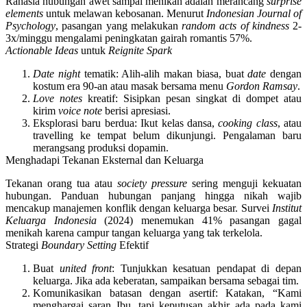
Rahasia hubungan awet sampai menikah adalah merancang
surprise
elements
untuk melawan kebosanan
. Menurut
Indonesian Journal of
Psychology
, pasangan yang melakukan
random acts of kindness
2-
3x/minggu mengalami peningkatan gairah romantis 57%.
Actionable Ideas
untuk
Reignite Spark
Date night
tematik
: Alih-alih makan biasa, buat
date
dengan
kostum era 90-an atau masak bersama menu
Gordon Ramsay
.
Love notes
kreatif
: Sisipkan pesan singkat di dompet atau
kirim
voice note
berisi apresiasi.
Eksplorasi baru berdua
: Ikut kelas dansa,
cooking class
, atau
travelling ke tempat belum dikunjungi. Pengalaman baru
merangsang produksi dopamin.
Menghadapi Tekanan Eksternal dan Keluarga
Tekanan orang tua atau
society pressure
sering menguji kekuatan
hubungan.
Panduan hubungan panjang hingga nikah wajib
mencakup manajemen konflik dengan keluarga besar
. Survei
Institut
Keluarga Indonesia
(2024) menemukan 41% pasangan gagal
menikah karena campur tangan keluarga yang tak terkelola.
Strategi
Boundary Setting
Efektif
Buat
united front
: Tunjukkan kesatuan pendapat di depan
keluarga. Jika ada keberatan, sampaikan bersama sebagai tim.
Komunikasikan batasan dengan asertif
: Katakan, “Kami
menghargai saran Ibu, tapi keputusan akhir ada pada kami