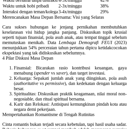
Waktu bersama tanpa distraksi
4-5x/minggu
42%
Waktu untuk hobi pribadi
2-3x/minggu
38%
Interaksi dengan teman/kolega
3-4x/minggu
29%
Merencanakan Masa Depan Bersama: Visi yang Selaras
Cara sukses hubungan ke jenjang pernikahan membutuhkan
keselarasan visi hidup jangka panjang
. Diskusikan topik krusial
seperti tujuan finansial, pola asuh anak, atau tempat tinggal sebelum
memutuskan menikah. Data
Lembaga Demografi FEUI
(2023)
menunjukkan 54% perceraian tahun pertama dipicu ketidakcocokan
ekspektasi yang tak didiskusikan sebelumnya.
4 Pilar Diskusi Masa Depan
Finansial
: Bicarakan rasio kontribusi keuangan, gaya
menabung (
spender
vs
saver
), dan target investasi.
Keluarga
: Sepakati jumlah anak yang diinginkan, pola asuh
(
authoritative
vs
permissive
), dan kedekatan dengan keluarga
besar.
Spiritualitas
: Diskusikan praktik keagamaan, nilai moral non-
negosiable, dan ritual spiritual bersama.
Karir dan Relokasi
: Antisipasi kemungkinan pindah kota atau
negara demi pekerjaan.
Mempertahankan Romantisme di Tengah Rutinitas
Cinta romantis bukan terjadi secara kebetulan, tapi hasil usaha sadar.